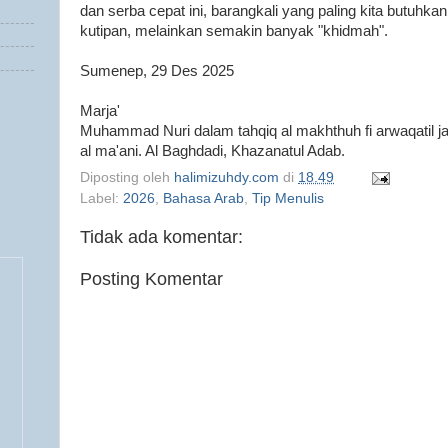
dan serba cepat ini, barangkali yang paling kita butuh
kutipan, melainkan semakin banyak "khidmah".
Sumenep, 29 Des 2025
Marja'
Muhammad Nuri dalam tahqiq al makhthuh fi arwaqatil j
al ma'ani. Al Baghdadi, Khazanatul Adab.
Diposting oleh
halimizuhdy.com
di
18.49
Label:
2026
,
Bahasa Arab
,
Tip Menulis
Tidak ada komentar:
Posting Komentar