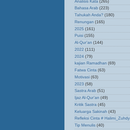
Analisis Kata
(265)
Bahasa Arab
(223)
Tahukah Anda?
(180)
Renungan
(165)
2025
(161)
Puisi
(155)
Al-Qur'an
(144)
2022
(111)
2024
(79)
kajian Ramadhan
(69)
Fatwa Cinta
(63)
Motivasi
(63)
2023
(58)
Sastra Arab
(51)
Ijaz Al-Qur'an
(49)
Kritik Sastra
(45)
Keluarga Sakinah
(43)
Refleksi Cinta # Halimi_Zuhdy
Tip Menulis
(40)