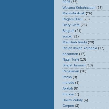
2026
(36)
Wacana Kebahasaan
(28)
Mendidik Anak
(26)
Ragam Buku
(26)
Diary Cinta
(25)
Biografi
(21)
sosok
(21)
Madzhab Rindu
(20)
Rihlah Ilmiah Yordania
(17)
pesantren
(17)
Ngaji Turki
(13)
Shalat Jamaah
(13)
Perjalanan
(10)
Porno
(9)
metode
(9)
Akidah
(8)
Korona
(7)
Halimi Zuhdy
(4)
Cerpen
(3)