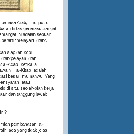
a bahasa Arab, ilmu justru
baran lintas generasi. Sangat
emangat ini adalah sebuah
 harfiah berarti “melayani kitab”.
 dan siapkan kopi
kitab/pelayan kitab
 al-Adab" ketika ia
aih", "al-Kitab" adalah
dasi besar ilmu nahwu. Yang
pensyarah” atau
s di situ, seolah-olah kerja
iaan dan tanggung jawab.
ini?
umlah pembahasan, al-
aih, ada yang tidak jelas