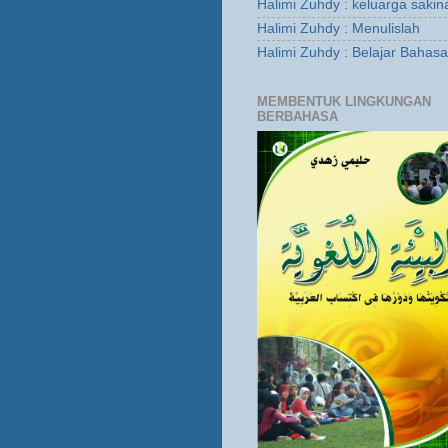
Halimi Zuhdy : keluarga sakin
Halimi Zuhdy : Menulislah
Halimi Zuhdy : Belajar Bahas
MEMBENTUK LINGKUNGAN
BERBAHASA