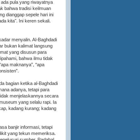
, ada pula yang riwayatnya
pak bahwa tradisi keilmuan
ng dianggap sepele hari ini
 kita". Ini keren sekali.
dar menyalin. Al-Baghdadi
 bukan kalimat langsung
cermat yang disusun para
dipahami, bahwa ilmu tidak
 “apa maknanya”, “apa
nsisten”.
Ada bagian ketika al-Baghdadi
mana adanya, tetapi para
 tidak menjelaskannya secara
 museum yang selalu rapi. Ia
kap, kadang kurang; kadang
asa banjir informasi, tetapi
ikit yang tekun memeriksa.
nelusuri sumber. Padahal,