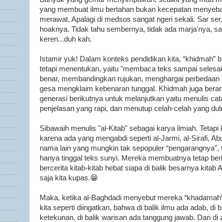
yang membuat ilmu bertahan bukan kecepatan menyeba
merawat. Apalagi di medsos sangat ngeri sekali. Sar ser,
hoaknya. Tidak tahu sembernya, tidak ada marja'nya, sa
keren...duh kah.
Istamir yuk! Dalam konteks pendidikan kita, “khidmah” b
tetapi menentukan, yaitu "membaca teks sampai selesa
benar, membandingkan rujukan, menghargai perbedaan p
gesa mengklaim kebenaran tunggal. Khidmah juga berar
generasi berikutnya untuk melanjutkan yaitu menulis ca
penjelasan yang rapi, dan menutup celah-celah yang dulu
Sibawaih menulis "al-Kitab" sebagai karya ilmiah. Tetapi k
karena ada yang mengabdi seperti al-Jarmi, al-Sirafi, Abu
nama lain yang mungkin tak sepopuler “pengarangnya”, t
hanya tinggal teks sunyi. Mereka membuatnya tetap berb
bercerita kitab-kitab hebat siapa di balik besarnya kitab
saja kita kupas.😁
Maka, ketika al-Baghdadi menyebut mereka “khadamah” 
kita seperti diingatkan, bahwa di balik ilmu ada adab, di
ketekunan, di balik warisan ada tanggung jawab. Dan di 