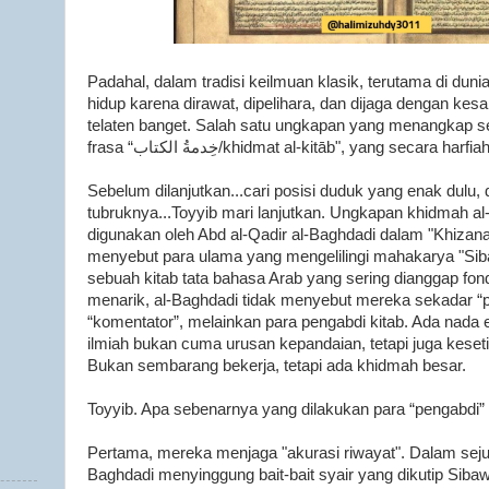
Padahal, dalam tradisi keilmuan klasik, terutama di duni
hidup karena dirawat, dipelihara, dan dijaga dengan kesa
telaten banget. Salah satu ungkapan yang menangkap s
frasa “خِدمةُ الكتاب/khidmat al-kitāb", yang secara
Sebelum dilanjutkan...cari posisi duduk yang enak dulu,
tubruknya...Toyyib mari lanjutkan. Ungkapan khidmah al-
digunakan oleh Abd al-Qadir al-Baghdadi dalam "Khizanat
menyebut para ulama yang mengelilingi mahakarya "Sibaw
sebuah kitab tata bahasa Arab yang sering dianggap fon
menarik, al-Baghdadi tidak menyebut mereka sekadar “
“komentator”, melainkan para pengabdi kitab. Ada nada eti
ilmiah bukan cuma urusan kepandaian, tetapi juga keset
Bukan sembarang bekerja, tetapi ada khidmah besar.
Toyyib. Apa sebenarnya yang dilakukan para “pengabdi” 
Pertama, mereka menjaga "akurasi riwayat". Dalam sej
Baghdadi menyinggung bait-bait syair yang dikutip Sibaw