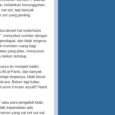
r, melainkan kesungguhan
 sat set, tapi banyak
r ser yang penting
isa berarti hal sederhana
i", menyebut sumber dengan
endapat, dan tidak tergesa-
ti memberi ruang bagi
tatan yang jelas, menyusun
 belum tertutup.
arya itu menjadi tradisi
 Ali al-Farisi, dan banyak
etapi tanpanya, kitab besar
icara. Belum lagi kalau
 Al-umm li imam asyafi? Nanti
atau para pengabdi kitab,
 balik kepandaian ada
zaman yang sat set sut sat