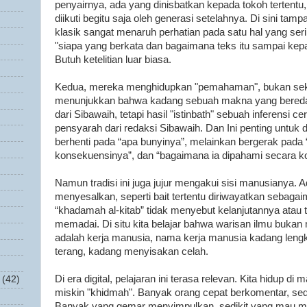
penyairnya, ada yang dinisbatkan kepada tokoh tertentu
diikuti begitu saja oleh generasi setelahnya. Di sini tam
klasik sangat menaruh perhatian pada satu hal yang seri
"siapa yang berkata dan bagaimana teks itu sampai kepada
Butuh ketelitian luar biasa.
Kedua, mereka menghidupkan "pemahaman", bukan seka
menunjukkan bahwa kadang sebuah makna yang beredar
dari Sibawaih, tetapi hasil "istinbath" sebuah inferensi 
pensyarah dari redaksi Sibawaih. Dan Ini penting untuk 
berhenti pada “apa bunyinya”, melainkan bergerak pada
konsekuensinya”, dan “bagaimana ia dipahami secara ko
Namun tradisi ini juga jujur mengakui sisi manusianya. 
menyesalkan, seperti bait tertentu diriwayatkan sebagai
“khadamah al-kitab” tidak menyebut kelanjutannya atau
memadai. Di situ kita belajar bahwa warisan ilmu bukan
adalah kerja manusia, nama kerja manusia kadang leng
terang, kadang menyisakan celah.
Di era digital, pelajaran ini terasa relevan. Kita hidup di m
(42)
miskin "khidmah". Banyak orang cepat berkomentar, sed
Banyak yang gemar menyimpulkan, sedikit yang mau me