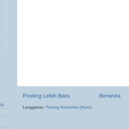
Posting Lebih Baru
Beranda
TA
Langganan:
Posting Komentar (Atom)
,