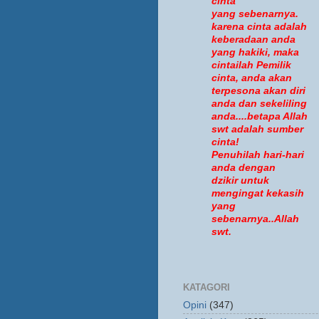
cinta
yang sebenarnya.
karena cinta adalah
keberadaan anda
yang hakiki, maka
cintailah Pemilik
cinta, anda akan
terpesona akan diri
anda dan sekeliling
anda....betapa Allah
swt adalah sumber
cinta!
Penuhilah hari-hari
anda dengan
dzikir untuk
mengingat kekasih
yang
sebenarnya..Allah
swt.
KATAGORI
Opini
(347)