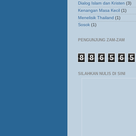
Dialog Islam dan Kristen
(3)
Kenangan Masa Kecil
(1)
Menelisik Thailand
(1)
Sosok
(1)
PENGUNJUNG ZAM-ZAM
8
8
6
5
6
5
SILAHKAN NULIS DI SINI