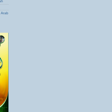
ah
a Arab