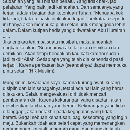
Sudahlah yang lalu biarlah berlalu. Yang tidak baik, jadi
pelajaran. Yang baik, jadi keindahan. Dan semuanya yang
terjadi adalah bagian dari ketentuan Tuhan. "Mengapa kok
tidak ini, tidak itu, pasti tidak akan terjadi" perkataan seperti
ini hanya akan membuka pintu setan untuk menggoda lebih
dalam. Dalam kutipan hadis yang diriwatakan Abu Hurairah
......
Jika engkau tertimpa suatu musibah, maka janganlah
engkau katakan: 'Seandainya aku lakukan demikian dan
demikian'. Akan tetapi hendaklah kau katakan: 'Ini sudah
jadi takdir Allah. Setiap apa yang telah dia kehendaki pasti
terjadi'. Karena perkataan law (seandainya) dapat membuka
pintu setan" (HR Muslim).
Mungkin ini kesalahan saya, karena kurang awal, kurang
disiplin dan lain sebagainya, tetapi ada hal lain yang harus
dilakukan. Selalu mengevaluasi diri, tidak mencari
pembenaran diri. Karena kekurangan yang disadari, akan
memberikan tambahan yang berarti. Kekurangan yang tidak
ditanggapi, akan berakhir pada kegagalan yang tidak
berarti. Gagal sebuah keharusan, bagi seseorang yang ingin
maju. Bukankah tidak ada pelari cepat yang memenangkan
pertandingan, kecuali ia pernah gagal dan mungkin jatuh.