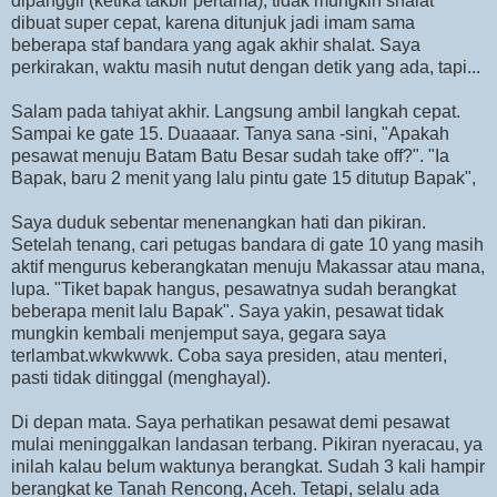
dipanggil (ketika takbir pertama), tidak mungkin shalat
dibuat super cepat, karena ditunjuk jadi imam sama
beberapa staf bandara yang agak akhir shalat. Saya
perkirakan, waktu masih nutut dengan detik yang ada, tapi...
Salam pada tahiyat akhir. Langsung ambil langkah cepat.
Sampai ke gate 15. Duaaaar. Tanya sana -sini, "Apakah
pesawat menuju Batam Batu Besar sudah take off?". "Ia
Bapak, baru 2 menit yang lalu pintu gate 15 ditutup Bapak",
Saya duduk sebentar menenangkan hati dan pikiran.
Setelah tenang, cari petugas bandara di gate 10 yang masih
aktif mengurus keberangkatan menuju Makassar atau mana,
lupa. "Tiket bapak hangus, pesawatnya sudah berangkat
beberapa menit lalu Bapak". Saya yakin, pesawat tidak
mungkin kembali menjemput saya, gegara saya
terlambat.wkwkwwk. Coba saya presiden, atau menteri,
pasti tidak ditinggal (menghayal).
Di depan mata. Saya perhatikan pesawat demi pesawat
mulai meninggalkan landasan terbang. Pikiran nyeracau, ya
inilah kalau belum waktunya berangkat. Sudah 3 kali hampir
berangkat ke Tanah Rencong, Aceh. Tetapi, selalu ada