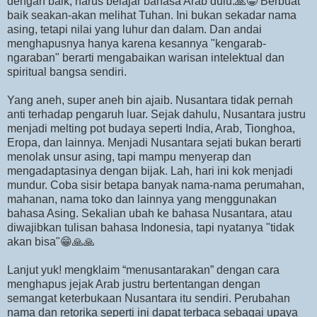
dengan baik, harus belajar bahasa Arab dulu.🙏😁 Berbuat
baik seakan-akan melihat Tuhan. Ini bukan sekadar nama
asing, tetapi nilai yang luhur dan dalam. Dan andai
menghapusnya hanya karena kesannya "kengarab-
ngaraban" berarti mengabaikan warisan intelektual dan
spiritual bangsa sendiri.
Yang aneh, super aneh bin ajaib. Nusantara tidak pernah
anti terhadap pengaruh luar. Sejak dahulu, Nusantara justru
menjadi melting pot budaya seperti India, Arab, Tionghoa,
Eropa, dan lainnya. Menjadi Nusantara sejati bukan berarti
menolak unsur asing, tapi mampu menyerap dan
mengadaptasinya dengan bijak. Lah, hari ini kok menjadi
mundur. Coba sisir betapa banyak nama-nama perumahan,
mahanan, nama toko dan lainnya yang menggunakan
bahasa Asing. Sekalian ubah ke bahasa Nusantara, atau
diwajibkan tulisan bahasa Indonesia, tapi nyatanya "tidak
akan bisa"😁🙏🙏
Lanjut yuk! mengklaim “menusantarakan” dengan cara
menghapus jejak Arab justru bertentangan dengan
semangat keterbukaan Nusantara itu sendiri. Perubahan
nama dan retorika seperti ini dapat terbaca sebagai upaya