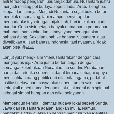
anti terhadap pengaruh luar. Sejak dahulu, Nusantara justru
menjadi melting pot budaya seperti India, Arab, Tionghoa,
Eropa, dan lainnya. Menjadi Nusantara sejati bukan berarti
menolak unsur asing, tapi mampu menyerap dan
mengadaptasinya dengan bijak. Lah, hari ini kok menjadi
mundur. Coba sisir betapa banyak nama-nama perumahan,
mahanan, nama toko dan lainnya yang menggunakan
bahasa Asing. Sekalian ubah ke bahasa Nusantara, atau
diwajibkan tulisan bahasa Indonesia, tapi nyatanya "tidak
akan bisa"😁🙏🙏
Lanjut yuk! mengklaim “menusantarakan” dengan cara
menghapus jejak Arab justru bertentangan dengan
semangat keterbukaan Nusantara itu sendiri. Perubahan
nama dan retorika seperti ini dapat terbaca sebagai upaya
memisahkan ruang publik dari nilai-nilai agama, padahal
institusi pelayanan masyarakat seperti rumah sakit pun
seringkali diberi nama dengan nilai-nilai moral dan spiritual
sebagai simbol harapan dan etika pelayanan.
Membangun kembali identitas budaya lokal seperti Sunda,
Jawa dan Nusantara adalah langkah mulia. Namun,
hendaknya tidak dilakukan dengan menyudutkan identitas