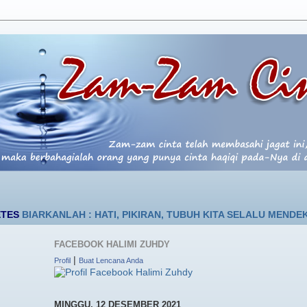
ANLAH : HATI, PIKIRAN, TUBUH KITA SELALU MENDEKAT PADA-N
FACEBOOK HALIMI ZUHDY
|
Profil
Buat Lencana Anda
MINGGU, 12 DESEMBER 2021