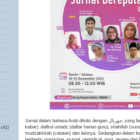
Jurnal dalam bahasa Arab ditulis dengan جورنال, yang bermakna jaridah (surat
kabar), daftrul ustadz (daftar harian guru), shahifah (surat
(42)
mudzakkirah (catatan) dan lainnya. Sedangkan dalam bah
berbeda; magazine, journal, periodical, post, review dan 