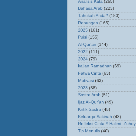
Analisis Kata
(265)
Bahasa Arab
(223)
Tahukah Anda?
(180)
Renungan
(165)
2025
(161)
Puisi
(155)
Al-Qur'an
(144)
2022
(111)
2024
(79)
kajian Ramadhan
(69)
Fatwa Cinta
(63)
Motivasi
(63)
2023
(58)
Sastra Arab
(51)
Ijaz Al-Qur'an
(49)
Kritik Sastra
(45)
Keluarga Sakinah
(43)
Refleksi Cinta # Halimi_Zuhdy
Tip Menulis
(40)