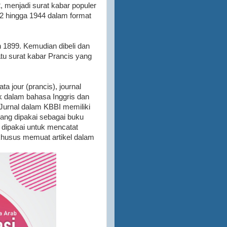
 menjadi surat kabar populer
892 hingga 1944 dalam format
n 1899. Kemudian dibeli dan
atu surat kabar Prancis yang
a jour (prancis), journal
k dalam bahasa Inggris dan
Jurnal dalam KBBI memiliki
u yang dipakai sebagai buku
 dipakai untuk mencatat
khusus memuat artikel dalam