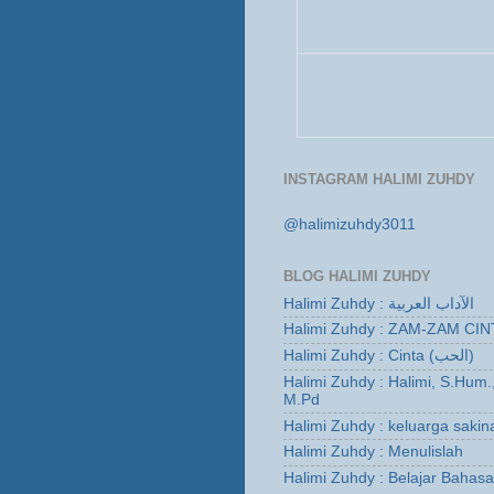
INSTAGRAM HALIMI ZUHDY
@halimizuhdy3011
BLOG HALIMI ZUHDY
Halimi Zuhdy : الآداب العربية
Halimi Zuhdy : ZAM-ZAM CIN
Halimi Zuhdy : Cinta (الحب)
Halimi Zuhdy : Halimi, S.Hum.
M.Pd
Halimi Zuhdy : keluarga sakin
Halimi Zuhdy : Menulislah
Halimi Zuhdy : Belajar Bahas