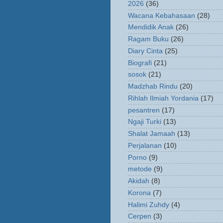
2026
(36)
Wacana Kebahasaan
(28)
Mendidik Anak
(26)
Ragam Buku
(26)
Diary Cinta
(25)
Biografi
(21)
sosok
(21)
Madzhab Rindu
(20)
Rihlah Ilmiah Yordania
(17)
pesantren
(17)
Ngaji Turki
(13)
Shalat Jamaah
(13)
Perjalanan
(10)
Porno
(9)
metode
(9)
Akidah
(8)
Korona
(7)
Halimi Zuhdy
(4)
Cerpen
(3)