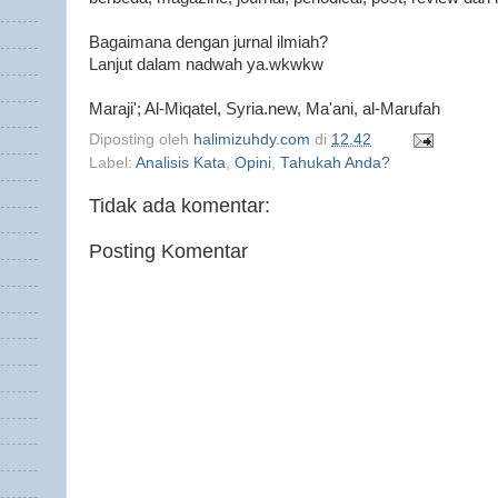
Bagaimana dengan jurnal ilmiah?
Lanjut dalam nadwah ya.wkwkw
Maraji'; Al-Miqatel, Syria.new, Ma'ani, al-Marufah
Diposting oleh
halimizuhdy.com
di
12.42
Label:
Analisis Kata
,
Opini
,
Tahukah Anda?
Tidak ada komentar:
Posting Komentar