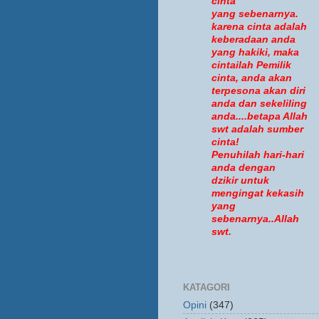
cinta
yang sebenarnya.
karena cinta adalah
keberadaan anda
yang hakiki, maka
cintailah Pemilik
cinta, anda akan
terpesona akan diri
anda dan sekeliling
anda....betapa Allah
swt adalah sumber
cinta!
Penuhilah hari-hari
anda dengan
dzikir untuk
mengingat kekasih
yang
sebenarnya..Allah
swt.
KATAGORI
Opini
(347)