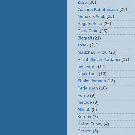
2026
(36)
Wacana Kebahasaan
(28)
Mendidik Anak
(26)
Ragam Buku
(26)
Diary Cinta
(25)
Biografi
(21)
sosok
(21)
Madzhab Rindu
(20)
Rihlah Ilmiah Yordania
(17)
pesantren
(17)
Ngaji Turki
(13)
Shalat Jamaah
(13)
Perjalanan
(10)
Porno
(9)
metode
(9)
Akidah
(8)
Korona
(7)
Halimi Zuhdy
(4)
Cerpen
(3)