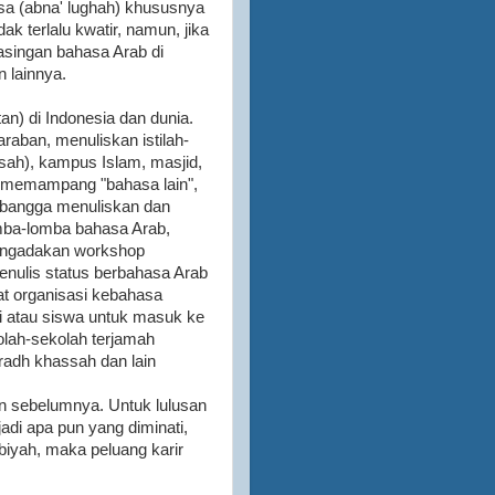
asa (abna' lughah) khususnya
ak terlalu kwatir, namun, jika
rasingan bahasa Arab di
n lainnya.
an) di Indonesia dan dunia.
aban, menuliskan istilah-
sah), kampus Islam, masjid,
a memampang "bahasa lain",
, bangga menuliskan dan
mba-lomba bahasa Arab,
engadakan workshop
nulis status berbahasa Arab
t organisasi kebahasa
i atau siswa untuk masuk ke
lah-sekolah terjamah
radh khassah dan lain
n sebelumnya. Untuk lulusan
adi apa pun yang diminati,
abiyah, maka peluang karir