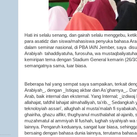
Hati ini selalu senang, dan gairah selalu menggebu, ke
para asatidz dan siswa/mahasiswa penyuka bahasa Arab. 
dalam seminar nasional, di PBA IAIN Jember, saya disu
Arabiyah tahaddiyatuha, furosuha, wa mustaqbaliyatuha 
kemiripan tema dengan Stadium General kemarin (26/3/
semangatnya sama, luar biasa.
Beberapa hal yang sempat saya sampaikan, terkait de
Arabiyah_, dengan _Istiqaq akbar dan As'gharnya_,. Da
Arab, baik internal dan eksternal. Yang Internal; _izdiwa
allahajat, tafdhil lahajat almahalliyah, ta'rib._ Sedangka
teknoloyiah assari', allughah al musta'malah fi syabaka
ghairiha, ghazu alfikr, thughyanul musthalahat al-ajanib, su
muzahmatul al ammiyah lil fushah, lughah siyahiyah wa s
lainnya. Pengaruh keduanya, sangat luar biasa, sehingg
bersaing dengan bahasa dunia lainnya, terutama bahasa I