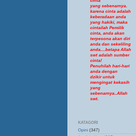
cinta
yang sebenarnya.
karena cinta adalah
keberadaan anda
yang hakiki, maka
cintailah Pemilik
cinta, anda akan
terpesona akan diri
anda dan sekeliling
anda....betapa Allah
swt adalah sumber
cinta!
Penuhilah hari-hari
anda dengan
dzikir untuk
mengingat kekasih
yang
sebenarnya..Allah
swt.
KATAGORI
Opini
(347)