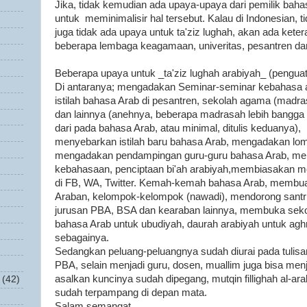
Jika, tidak kemudian ada upaya-upaya dari pemilik bah
untuk meminimalisir hal tersebut. Kalau di Indonesian, tid
juga tidak ada upaya untuk ta'ziz lughah, akan ada kete
beberapa lembaga keagamaan, univeritas, pesantren da
Beberapa upaya untuk _ta'ziz lughah arabiyah_ (penguat
Di antaranya; mengadakan Seminar-seminar kebahasa ar
istilah bahasa Arab di pesantren, sekolah agama (madra
dan lainnya (anehnya, beberapa madrasah lebih bangg
dari pada bahasa Arab, atau minimal, ditulis keduanya)
menyebarkan istilah baru bahasa Arab, mengadakan lo
mengadakan pendampingan guru-guru bahasa Arab, m
kebahasaan, penciptaan bi'ah arabiyah,membiasakan me
di FB, WA, Twitter. Kemah-kemah bahasa Arab, membua
Araban, kelompok-kelompok (nawadi), mendorong santr
jurusan PBA, BSA dan kearaban lainnya, membuka seko
bahasa Arab untuk ubudiyah, daurah arabiyah untuk agh
sebagainya.
Sedangkan peluang-peluangnya sudah diurai pada tulisa
PBA, selain menjadi guru, dosen, muallim juga bisa menj
asalkan kuncinya sudah dipegang, mutqin fillighah al-ar
(42)
sudah terpampang di depan mata.
Salam semangat.