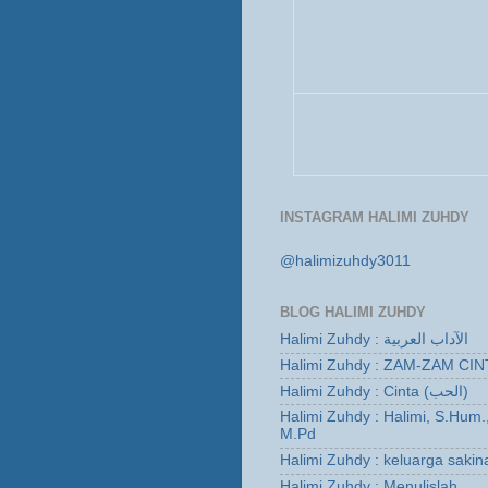
INSTAGRAM HALIMI ZUHDY
@halimizuhdy3011
BLOG HALIMI ZUHDY
Halimi Zuhdy : الآداب العربية
Halimi Zuhdy : ZAM-ZAM CIN
Halimi Zuhdy : Cinta (الحب)
Halimi Zuhdy : Halimi, S.Hum.
M.Pd
Halimi Zuhdy : keluarga sakin
Halimi Zuhdy : Menulislah