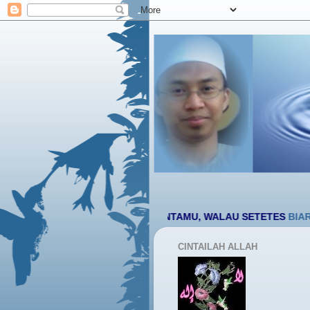
السلام عليكم ورحمة الله وبركاتة
YA RABB BERILAH CINTAMU, WALAU SETETES
BIARKANLAH : 
CINTAILAH ALLAH