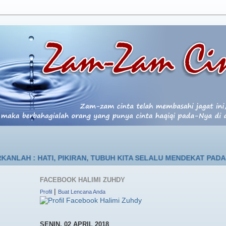
HATI, PIKIRAN, TUBUH KITA SELALU MENDEKAT PADA-NYA
FACEBOOK HALIMI ZUHDY
|
Profil
Buat Lencana Anda
SENIN, 02 APRIL 2018