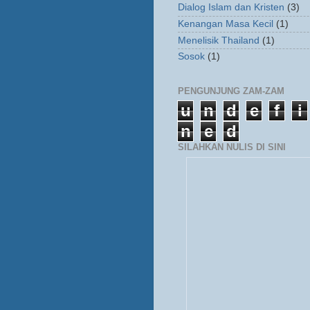
Dialog Islam dan Kristen
(3)
Kenangan Masa Kecil
(1)
Menelisik Thailand
(1)
Sosok
(1)
PENGUNJUNG ZAM-ZAM
u
n
d
e
f
i
n
e
d
SILAHKAN NULIS DI SINI