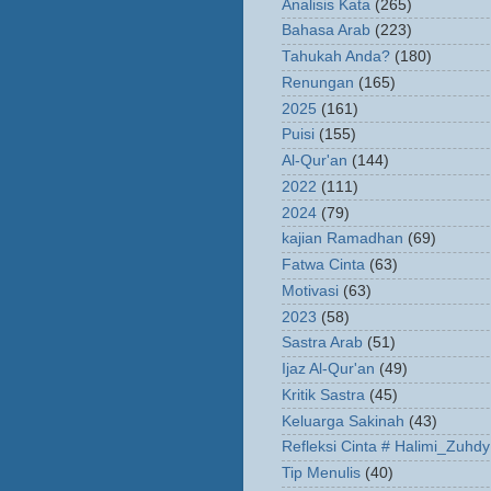
Analisis Kata
(265)
Bahasa Arab
(223)
Tahukah Anda?
(180)
Renungan
(165)
2025
(161)
Puisi
(155)
Al-Qur'an
(144)
2022
(111)
2024
(79)
kajian Ramadhan
(69)
Fatwa Cinta
(63)
Motivasi
(63)
2023
(58)
Sastra Arab
(51)
Ijaz Al-Qur'an
(49)
Kritik Sastra
(45)
Keluarga Sakinah
(43)
Refleksi Cinta # Halimi_Zuhdy
Tip Menulis
(40)