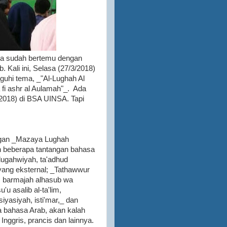
tika sudah bertemu dengan
Kali ini, Selasa (27/3/2018)
guhi tema, _"Al-Lughah Al
fi ashr al Aulamah"_. Ada
2018) di BSA UINSA. Tapi
ngan _Mazaya Lughah
n beberapa tantangan bahasa
j lugahwiyah, ta'adhud
h yang eksternal; _Tathawwur
h, barmajah alhasub wa
'u asalib al-ta'lim,
iyasiyah, isti'mar,_ dan
a bahasa Arab, akan kalah
nggris, prancis dan lainnya.