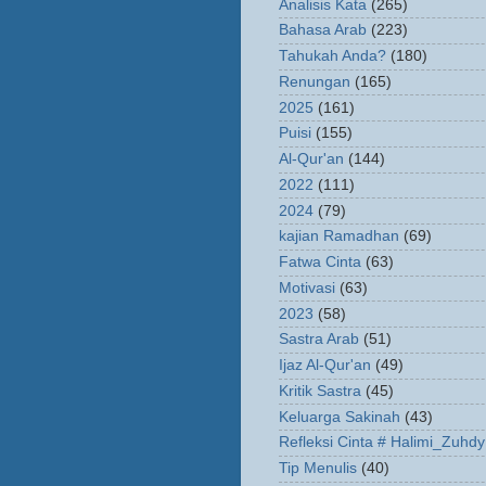
Analisis Kata
(265)
Bahasa Arab
(223)
Tahukah Anda?
(180)
Renungan
(165)
2025
(161)
Puisi
(155)
Al-Qur'an
(144)
2022
(111)
2024
(79)
kajian Ramadhan
(69)
Fatwa Cinta
(63)
Motivasi
(63)
2023
(58)
Sastra Arab
(51)
Ijaz Al-Qur'an
(49)
Kritik Sastra
(45)
Keluarga Sakinah
(43)
Refleksi Cinta # Halimi_Zuhdy
Tip Menulis
(40)