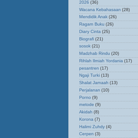
2026
(36)
Wacana Kebahasaan
(28)
Mendidik Anak
(26)
Ragam Buku
(26)
Diary Cinta
(25)
Biografi
(21)
sosok
(21)
Madzhab Rindu
(20)
Rihlah Ilmiah Yordania
(17)
pesantren
(17)
Ngaji Turki
(13)
Shalat Jamaah
(13)
Perjalanan
(10)
Porno
(9)
metode
(9)
Akidah
(8)
Korona
(7)
Halimi Zuhdy
(4)
Cerpen
(3)