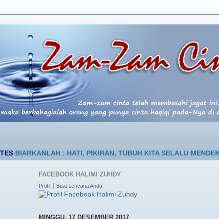
NLAH : HATI, PIKIRAN, TUBUH KITA SELALU MENDEKAT PADA-N
FACEBOOK HALIMI ZUHDY
|
Profil
Buat Lencana Anda
MINGGU, 17 DESEMBER 2017