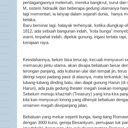
perdagangannya melemah, mereka bangkrut, surut dan t
M, sistem hidraulik dan beberapa gedung utamanya hanc
lagi mementari, ia lanyap dalam sejarah dunia, hanya 
belaka.
Baru bersinar lagi, halayak terhenyak, ketika diungkap 
1812, ada sebuah bangunan indah, "kota bunga" menyeb
warni, terpahat indah, dipeluk gunung, irigasi tertata rapi
kerajaan raya.
Keindahannya, belum bisa terucap, kecuali menyusuri se
memasuki pintu utama, akan disapa bebatuan besar den
terongan panjang, ada kuburan ular dan tempat jin, teru
diiringi sepoi padang pasir di atasnya, mata terkantuk; bi
lubang-lubang dinding batu, dan diapit gunung Harun (
Harun), ada pula gedung theater megah seakan mengaja
Sebelum menuju khaznah (Treasury) yang kira-kira pan
kita kan menyusuri lorong yang dihimpit bebatuan denga
ornamen megah disepanjang jalan.
Bebatuan yang mekar seperti bunga, tiang-tiang Romaw
dengan 3000 kursi, gereja Besantyum, pemujaan tuk pa