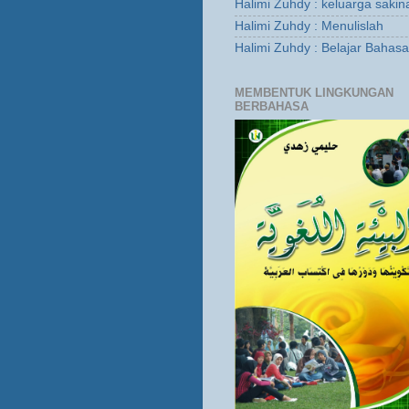
Halimi Zuhdy : keluarga sakin
Halimi Zuhdy : Menulislah
Halimi Zuhdy : Belajar Bahas
MEMBENTUK LINGKUNGAN
BERBAHASA