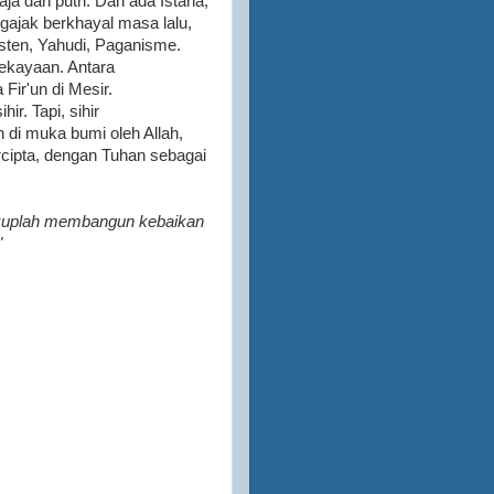
ja dan putri. Dan ada Istana,
ajak berkhayal masa lalu,
resten, Yahudi, Paganisme.
kekayaan. Antara
ir'un di Mesir.
ir. Tapi, sihir
n di muka bumi oleh Allah,
cipta, dengan Tuhan sebagai
ukuplah membangun kebaikan
"