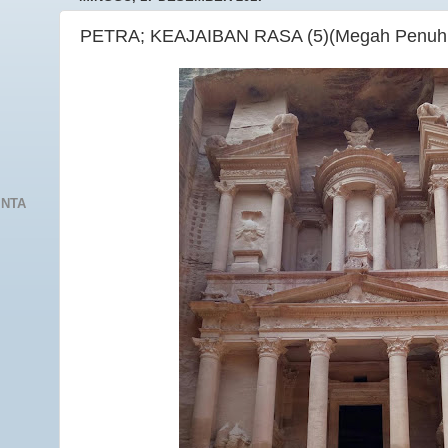
PETRA; KEAJAIBAN RASA (5)(Megah Penuh M
INTA