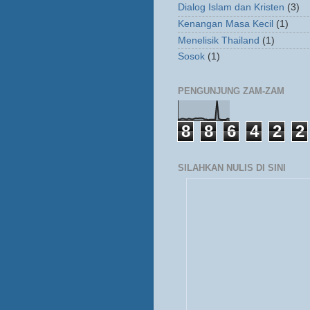
Dialog Islam dan Kristen
(3)
Kenangan Masa Kecil
(1)
Menelisik Thailand
(1)
Sosok
(1)
PENGUNJUNG ZAM-ZAM
8
8
6
4
2
2
SILAHKAN NULIS DI SINI