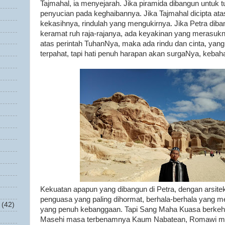
Tajmahal, ia menyejarah. Jika piramida dibangun untuk 
penyucian pada keghaibannya. Jika Tajmahal dicipta ata
kekasihnya, rindulah yang mengukirnya. Jika Petra di
keramat ruh raja-rajanya, ada keyakinan yang merasukn
atas perintah TuhanNya, maka ada rindu dan cinta, yan
terpahat, tapi hati penuh harapan akan surgaNya, keba
Kekuatan apapun yang dibangun di Petra, dengan arsitek
penguasa yang paling dihormat, berhala-berhala yang m
(42)
yang penuh kebanggaan. Tapi Sang Maha Kuasa berkeh
Masehi masa terbenamnya Kaum Nabatean, Romawi men