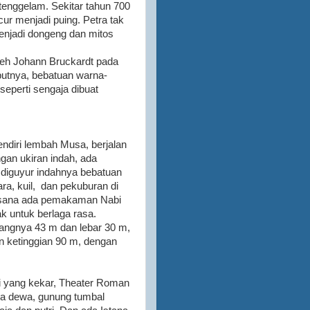
enggelam. Sekitar tahun 700
ur menjadi puing. Petra tak
menjadi dongeng dan mitos
oleh Johann Bruckardt pada
utnya, bebatuan warna-
, seperti sengaja dibuat
ndiri lembah Musa, berjalan
gan ukiran indah, ada
s diguyur indahnya bebatuan
ara, kuil, dan pekuburan di
di sana ada pemakaman Nabi
k untuk berlaga rasa.
jangnya 43 m dan lebar 30 m,
n ketinggian 90 m, dengan
i yang kekar, Theater Roman
ra dewa, gunung tumbal