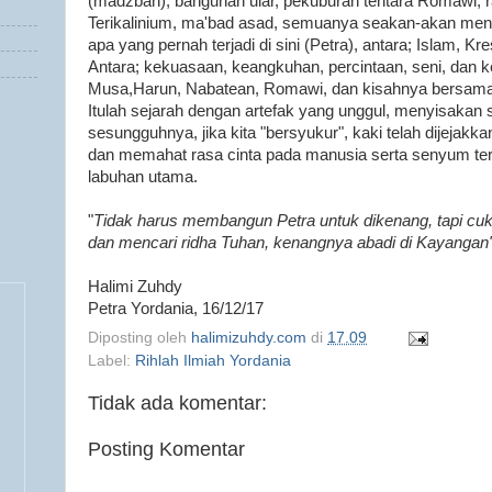
(madzbah), bangunan ular, pekuburan tentara Romawi, ra
Terikalinium, ma'bad asad, semuanya seakan-akan meng
apa yang pernah terjadi di sini (Petra), antara; Islam, K
Antara; kekuasaan, keangkuhan, percintaan, seni, dan 
Musa,Harun, Nabatean, Romawi, dan kisahnya bersama F
Itulah sejarah dengan artefak yang unggul, menyisakan sih
sesungguhnya, jika kita "bersyukur", kaki telah dijejakka
dan memahat rasa cinta pada manusia serta senyum ter
labuhan utama.
"
Tidak harus membangun Petra untuk dikenang, tapi c
dan mencari ridha Tuhan, kenangnya abadi di Kayangan
Halimi Zuhdy
Petra Yordania, 16/12/17
Diposting oleh
halimizuhdy.com
di
17.09
Label:
Rihlah Ilmiah Yordania
Tidak ada komentar:
Posting Komentar