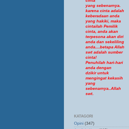
cinta
yang sebenarnya.
karena cinta adalah
keberadaan anda
yang hakiki, maka
cintailah Pemilik
cinta, anda akan
terpesona akan diri
anda dan sekeliling
anda....betapa Allah
swt adalah sumber
cinta!
Penuhilah hari-hari
anda dengan
dzikir untuk
mengingat kekasih
yang
sebenarnya..Allah
swt.
KATAGORI
Opini
(347)