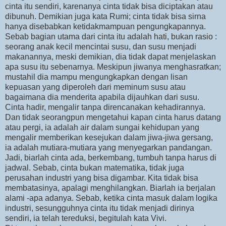
cinta itu sendiri, karenanya cinta tidak bisa diciptakan atau
dibunuh. Demikian juga kata Rumi; cinta tidak bisa sirna
hanya disebabkan ketidakmampuan pengungkapannya.
Sebab bagian utama dari cinta itu adalah hati, bukan rasio :
seorang anak kecil mencintai susu, dan susu menjadi
makanannya, meski demikian, dia tidak dapat menjelaskan
apa susu itu sebenarnya. Meskipun jiwanya menghasratkan;
mustahil dia mampu mengungkapkan dengan lisan
kepuasan yang diperoleh dari meminum susu atau
bagaimana dia menderita apabila dijauhkan dari susu.
Cinta hadir, mengalir tanpa direncanakan kehadirannya.
Dan tidak seorangpun mengetahui kapan cinta harus datang
atau pergi, ia adalah air dalam sungai kehidupan yang
mengalir memberikan kesejukan dalam jiwa-jiwa gersang,
ia adalah mutiara-mutiara yang menyegarkan pandangan.
Jadi, biarlah cinta ada, berkembang, tumbuh tanpa harus di
jadwal. Sebab, cinta bukan matematika, tidak juga
perusahan industri yang bisa digambar. Kita tidak bisa
membatasinya, apalagi menghilangkan. Biarlah ia berjalan
alami -apa adanya. Sebab, ketika cinta masuk dalam logika
industri, sesungguhnya cinta itu tidak menjadi dirinya
sendiri, ia telah tereduksi, begitulah kata Vivi.