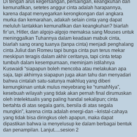
Di tengah arus kegersangan, persaingan, keangkuhan dan
kemunafikan, setetes anggur cinta adalah harapannya,
karena dapat menyegarkan kerongkongan dari angkara
murka dan kemarahan, adakah selain cinta yang dapat
meluluh lantakkan kemunafikan dan keangkuhan? biarlah
fir’un, Hitler, dan algojo-algojo memaksa sang Mouses untuk
meninggalkan Tuhannya dalam keadaan mabuk cinta,
biarlah sang orang tuanya (tanpa cinta) menjadi penghalang
cinta Juliut dan Romeu tapi bunga cinta pun terus mekar
meskipun teragis dalam akhir ceritanya, tapi cinta tetap
tumbuh dalam kesempurnaan, meminjam istilahnya
Kuswaidi “siapapun boleh mencoba atau melakukan apa
saja, tapi akhirnya siapapun juga akan tahu dan menyadari
bahwa cintalah satu-satunya makhluq yang diberi
kemungkinan untuk mulus meyebrang ke “rumahNya”,
kesebuah wilayah yang tidak akan pernah final dirumuskan
oleh intelektualis yang paling handal sekalipun; cinta
bertahta di atas segala garis, bersila di atas segala
mungkin”, karena cinta adalah energi-dan –kristal-cahaya
yang tidak bisa diringkus oleh apapun, maka dapat
dipastikan bahwa ia menyelusup ke dalam berbagai bentuk
dan penampilan. Lanjut.....sesion 2