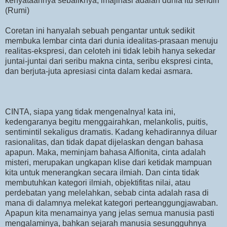
kenyataannya sebaliknya, imajinasi adalah dunia itu sendiri
(Rumi)
Coretan ini hanyalah sebuah pengantar untuk sedikit
membuka lembar cinta dari dunia idealitas-prasaan menuju
realitas-ekspresi, dan celoteh ini tidak lebih hanya sekedar
juntai-juntai dari seribu makna cinta, seribu ekspresi cinta,
dan berjuta-juta apresiasi cinta dalam kedai asmara.
CINTA, siapa yang tidak mengenalnya! kata ini,
kedengaranya begitu menggairahkan, melankolis, puitis,
sentimintil sekaligus dramatis. Kadang kehadirannya diluar
rasionalitas, dan tidak dapat dijelaskan dengan bahasa
apapun. Maka, meminjam bahasa Alfionita, cinta adalah
misteri, merupakan ungkapan klise dari ketidak mampuan
kita untuk menerangkan secara ilmiah. Dan cinta tidak
membutuhkan kategori ilmiah, objektifitas nilai, atau
perdebatan yang melelahkan, sebab cinta adalah rasa di
mana di dalamnya melekat kategori perteanggungjawaban.
Apapun kita menamainya yang jelas semua manusia pasti
mengalaminya, bahkan sejarah manusia sesungguhnya