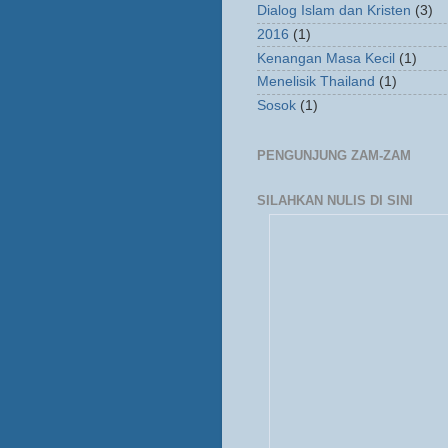
Dialog Islam dan Kristen
(3)
2016
(1)
Kenangan Masa Kecil
(1)
Menelisik Thailand
(1)
Sosok
(1)
PENGUNJUNG ZAM-ZAM
SILAHKAN NULIS DI SINI