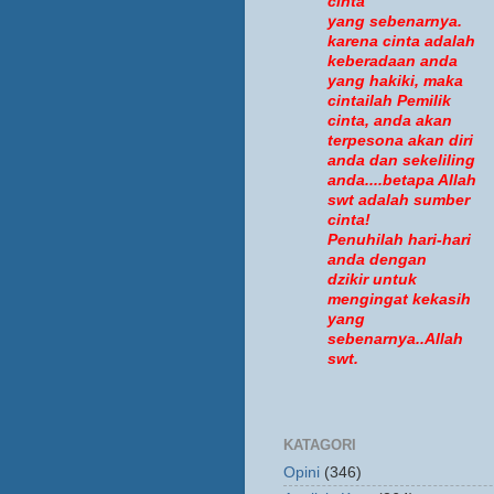
cinta
yang sebenarnya.
karena cinta adalah
keberadaan anda
yang hakiki, maka
cintailah Pemilik
cinta, anda akan
terpesona akan diri
anda dan sekeliling
anda....betapa Allah
swt adalah sumber
cinta!
Penuhilah hari-hari
anda dengan
dzikir untuk
mengingat kekasih
yang
sebenarnya..Allah
swt.
KATAGORI
Opini
(346)