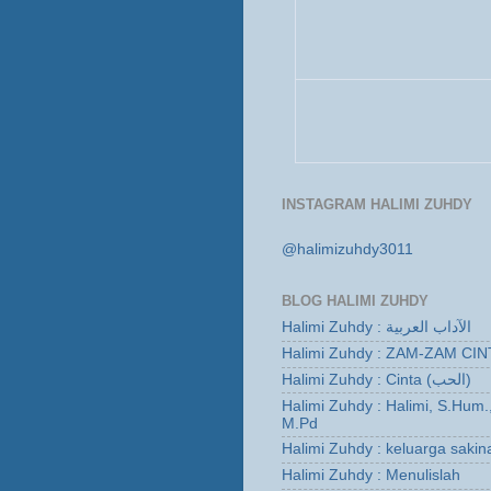
INSTAGRAM HALIMI ZUHDY
@halimizuhdy3011
BLOG HALIMI ZUHDY
Halimi Zuhdy : الآداب العربية
Halimi Zuhdy : ZAM-ZAM CIN
Halimi Zuhdy : Cinta (الحب)
Halimi Zuhdy : Halimi, S.Hum.
M.Pd
Halimi Zuhdy : keluarga sakin
Halimi Zuhdy : Menulislah