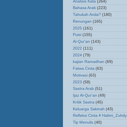
Analisis Kata
(264)
Bahasa Arab
(223)
Tahukah Anda?
(180)
Renungan
(165)
2025
(161)
Puisi
(155)
Al-Qur'an
(143)
2022
(111)
2024
(79)
kajian Ramadhan
(69)
Fatwa Cinta
(63)
Motivasi
(63)
2023
(58)
Sastra Arab
(51)
Ijaz Al-Qur'an
(49)
Kritik Sastra
(45)
Keluarga Sakinah
(43)
Refleksi Cinta # Halimi_Zuhdy
Tip Menulis
(40)