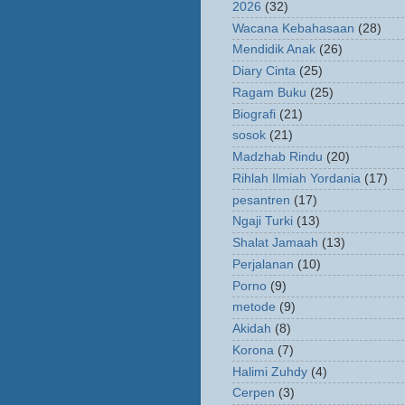
2026
(32)
Wacana Kebahasaan
(28)
Mendidik Anak
(26)
Diary Cinta
(25)
Ragam Buku
(25)
Biografi
(21)
sosok
(21)
Madzhab Rindu
(20)
Rihlah Ilmiah Yordania
(17)
pesantren
(17)
Ngaji Turki
(13)
Shalat Jamaah
(13)
Perjalanan
(10)
Porno
(9)
metode
(9)
Akidah
(8)
Korona
(7)
Halimi Zuhdy
(4)
Cerpen
(3)