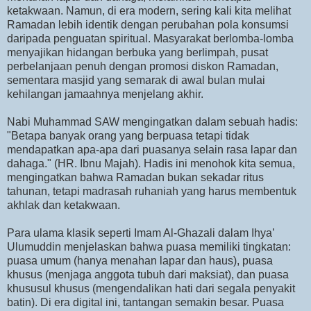
ketakwaan. Namun, di era modern, sering kali kita melihat
Ramadan lebih identik dengan perubahan pola konsumsi
daripada penguatan spiritual. Masyarakat berlomba-lomba
menyajikan hidangan berbuka yang berlimpah, pusat
perbelanjaan penuh dengan promosi diskon Ramadan,
sementara masjid yang semarak di awal bulan mulai
kehilangan jamaahnya menjelang akhir.
Nabi Muhammad SAW mengingatkan dalam sebuah hadis:
"Betapa banyak orang yang berpuasa tetapi tidak
mendapatkan apa-apa dari puasanya selain rasa lapar dan
dahaga." (HR. Ibnu Majah). Hadis ini menohok kita semua,
mengingatkan bahwa Ramadan bukan sekadar ritus
tahunan, tetapi madrasah ruhaniah yang harus membentuk
akhlak dan ketakwaan.
Para ulama klasik seperti Imam Al-Ghazali dalam Ihya’
Ulumuddin menjelaskan bahwa puasa memiliki tingkatan:
puasa umum (hanya menahan lapar dan haus), puasa
khusus (menjaga anggota tubuh dari maksiat), dan puasa
khususul khusus (mengendalikan hati dari segala penyakit
batin). Di era digital ini, tantangan semakin besar. Puasa