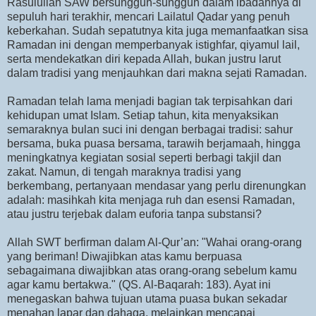
Rasulullah SAW bersungguh-sungguh dalam ibadahnya di
sepuluh hari terakhir, mencari Lailatul Qadar yang penuh
keberkahan. Sudah sepatutnya kita juga memanfaatkan sisa
Ramadan ini dengan memperbanyak istighfar, qiyamul lail,
serta mendekatkan diri kepada Allah, bukan justru larut
dalam tradisi yang menjauhkan dari makna sejati Ramadan.
Ramadan telah lama menjadi bagian tak terpisahkan dari
kehidupan umat Islam. Setiap tahun, kita menyaksikan
semaraknya bulan suci ini dengan berbagai tradisi: sahur
bersama, buka puasa bersama, tarawih berjamaah, hingga
meningkatnya kegiatan sosial seperti berbagi takjil dan
zakat. Namun, di tengah maraknya tradisi yang
berkembang, pertanyaan mendasar yang perlu direnungkan
adalah: masihkah kita menjaga ruh dan esensi Ramadan,
atau justru terjebak dalam euforia tanpa substansi?
Allah SWT berfirman dalam Al-Qur’an: "Wahai orang-orang
yang beriman! Diwajibkan atas kamu berpuasa
sebagaimana diwajibkan atas orang-orang sebelum kamu
agar kamu bertakwa." (QS. Al-Baqarah: 183). Ayat ini
menegaskan bahwa tujuan utama puasa bukan sekadar
menahan lapar dan dahaga, melainkan mencapai