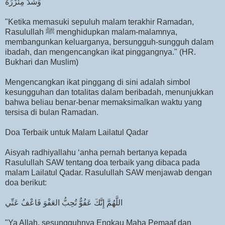
وَشَدَّ مِئْزَرَهُ
"Ketika memasuki sepuluh malam terakhir Ramadan,
Rasulullah ﷺ menghidupkan malam-malamnya,
membangunkan keluarganya, bersungguh-sungguh dalam
ibadah, dan mengencangkan ikat pinggangnya." (HR.
Bukhari dan Muslim)
Mengencangkan ikat pinggang di sini adalah simbol
kesungguhan dan totalitas dalam beribadah, menunjukkan
bahwa beliau benar-benar memaksimalkan waktu yang
tersisa di bulan Ramadan.
Doa Terbaik untuk Malam Lailatul Qadar
Aisyah radhiyallahu ‘anha pernah bertanya kepada
Rasulullah SAW tentang doa terbaik yang dibaca pada
malam Lailatul Qadar. Rasulullah SAW menjawab dengan
doa berikut:
اللَّهُمَّ إِنَّكَ عَفُوٌّ تُحِبُّ العَفْوَ فَاعْفُ عَنِّي
"Ya Allah, sesungguhnya Engkau Maha Pemaaf dan