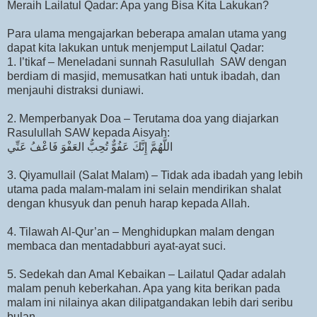
Meraih Lailatul Qadar: Apa yang Bisa Kita Lakukan?
Para ulama mengajarkan beberapa amalan utama yang
dapat kita lakukan untuk menjemput Lailatul Qadar:
1. I’tikaf – Meneladani sunnah Rasulullah SAW dengan
berdiam di masjid, memusatkan hati untuk ibadah, dan
menjauhi distraksi duniawi.
2. Memperbanyak Doa – Terutama doa yang diajarkan
Rasulullah SAW kepada Aisyah:
اللَّهُمَّ إِنَّكَ عَفُوٌّ تُحِبُّ العَفْوَ فَاعْفُ عَنِّي
3. Qiyamullail (Salat Malam) – Tidak ada ibadah yang lebih
utama pada malam-malam ini selain mendirikan shalat
dengan khusyuk dan penuh harap kepada Allah.
4. Tilawah Al-Qur’an – Menghidupkan malam dengan
membaca dan mentadabburi ayat-ayat suci.
5. Sedekah dan Amal Kebaikan – Lailatul Qadar adalah
malam penuh keberkahan. Apa yang kita berikan pada
malam ini nilainya akan dilipatgandakan lebih dari seribu
bulan.