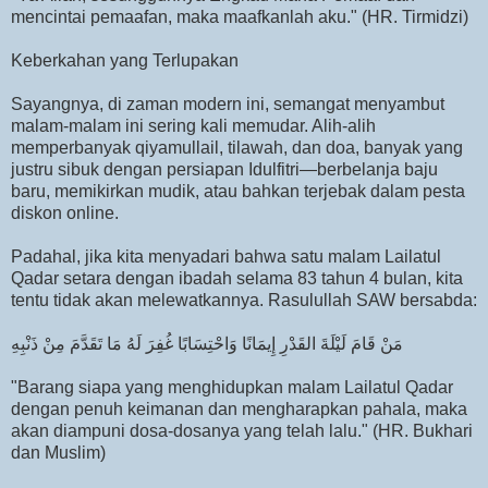
mencintai pemaafan, maka maafkanlah aku." (HR. Tirmidzi)
Keberkahan yang Terlupakan
Sayangnya, di zaman modern ini, semangat menyambut
malam-malam ini sering kali memudar. Alih-alih
memperbanyak qiyamullail, tilawah, dan doa, banyak yang
justru sibuk dengan persiapan Idulfitri—berbelanja baju
baru, memikirkan mudik, atau bahkan terjebak dalam pesta
diskon online.
Padahal, jika kita menyadari bahwa satu malam Lailatul
Qadar setara dengan ibadah selama 83 tahun 4 bulan, kita
tentu tidak akan melewatkannya. Rasulullah SAW bersabda:
مَنْ قَامَ لَيْلَةَ القَدْرِ إِيمَانًا وَاحْتِسَابًا غُفِرَ لَهُ مَا تَقَدَّمَ مِنْ ذَنْبِهِ
"Barang siapa yang menghidupkan malam Lailatul Qadar
dengan penuh keimanan dan mengharapkan pahala, maka
akan diampuni dosa-dosanya yang telah lalu." (HR. Bukhari
dan Muslim)