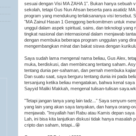
sesuai dengan Visi MA ZAHA 1". Bukan hanya sebuah vi
sekolah, tetapi Gus Nun Ahsan beserta para asatidz 
program yang mendukung terlaksananya visi tersebut. 
"MA Zainul Hasan 1 Genggong berkomitmen untuk mewu
unggul dalam aspek spiritual, sains, dan teknologi yang
tingkat nasional dan internasional dalam menjawab tant
dengan membuka beberapa program unggulan yang dir
mengembangkan minat dan bakat siswa dengan kurikulu
Saya sudah lama mengenal nama beliau, Gus Alex, tetapi 
muka, berdiskusi, dan membincang tentang saham. Asyi
tentang dunia per-sahaman, dan pernah membuka kajian
Dan suatu saat, saya berguru tentang dunia ini pada be
tersanjung ketika beliau mengatakan, bahwa kenal saya k
Sayyid Maliki Makkah, mengenal tulisan-tulisan saya.
"Tetapi jangan tanya yang lain tadz..." Saya senyum-se
yang lain yang akan saya tanyakan, dan hanya orang-o
menjawab. "Insyallah hari Rabu atau Kamis depan saya a
Lah, ini bisa kita lanjutkan diskusi tidak hanya masalah 
cripto dan saham, tetapi...🤩