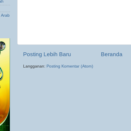
ah
a Arab
Posting Lebih Baru
Beranda
Langganan:
Posting Komentar (Atom)