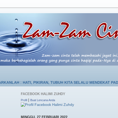
 HATI, PIKIRAN, TUBUH KITA SELALU MENDEKAT PADA-NYA
FACEBOOK HALIMI ZUHDY
|
Profil
Buat Lencana Anda
MINGGU, 27 FEBRUARI 2022