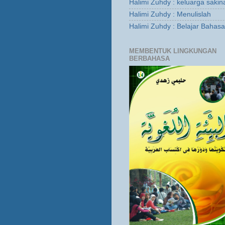
Halimi Zuhdy : keluarga sakin
Halimi Zuhdy : Menulislah
Halimi Zuhdy : Belajar Bahas
MEMBENTUK LINGKUNGAN
BERBAHASA