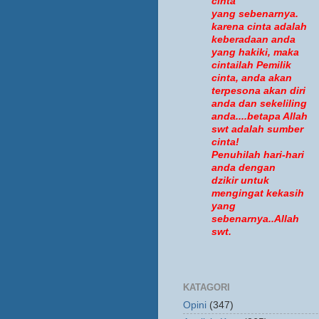
cinta
yang sebenarnya.
karena cinta adalah
keberadaan anda
yang hakiki, maka
cintailah Pemilik
cinta, anda akan
terpesona akan diri
anda dan sekeliling
anda....betapa Allah
swt adalah sumber
cinta!
Penuhilah hari-hari
anda dengan
dzikir untuk
mengingat kekasih
yang
sebenarnya..Allah
swt.
KATAGORI
Opini
(347)