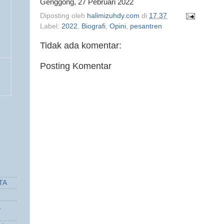
Genggong, 27 Pebruari 2022
Diposting oleh
halimizuhdy.com
di
17.37
Label:
2022
,
Biografi
,
Opini
,
pesantren
Tidak ada komentar:
Posting Komentar
TA
,