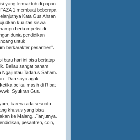
si yang termaktub di papan
MA FAZA 1 membuat beberapa
Selanjutnya Kata Gus Ahsan
judkan kualitas siswa
 mampu berkompetisi di
angan dunia pendidikan
ancang untuk
m berkarakter pesantren".
baru hari ini bisa bertatap
k. Beliau sangat paham
 Ngaji atau Tadarus Saham.
liau. Dan saya agak
etika beliau masih di Ribat
wkwwk. Syukran Gus.
nyum, karena ada sesuatu
rang khusus yang bisa
kan ke Malang..."lanjutnya.
pendidikan, pesantren, coin,