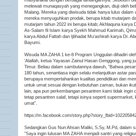
masyarakat dengan berbagai tantangannya. Sebelum di
melewati munaqasyah yang menegangkan, diuji oleh be
Malang. Mereka yang diwisuda tidak hanya lulus dalam 
mereka menyuguhkan prodak, berupa kitab mutarjam da
mutarjam tahun 2022 ini berupa kitab; Akhlaquna karya
As-Salam fil Islam karya Syekh Mahmud Karimah, Qima
karya Abdul Fattah dan Ijtihadat Mu'ashirah karya Dr. 
Bayumi.
Wisuda MA ZAHA 1 ke-8 Program Unggulan dihadiri ole
'Alallah, ketua Yayasan Zainul Hasan Genggong, yang
Timur. Beliau dalam sambutannya dawuh, "Bahwa pesant
180 tahun, senantiasa ingin selalu melanjutkan astar pa
berupaya mempertahankan kualitas pendidikan dan me
untuk umat sesuai dengan kebutuhan zaman, bukan ikut
lain, apa pun perkembangan pesantren kami tidak ingin 
tetap pesantren salaf, tetapi isinya seperti supermarke
umat".
https://m.facebook.com/story.php?story_fbid=102205
Sedangkan Gus Nun Ahsan Maliki, S.Sy, M.Pd, dalam 
"Saya ingin lulusan MA ZAHA menjadi santri yang religius