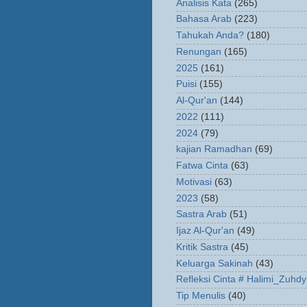
Analisis Kata
(265)
Bahasa Arab
(223)
Tahukah Anda?
(180)
Renungan
(165)
2025
(161)
Puisi
(155)
Al-Qur'an
(144)
2022
(111)
2024
(79)
kajian Ramadhan
(69)
Fatwa Cinta
(63)
Motivasi
(63)
2023
(58)
Sastra Arab
(51)
Ijaz Al-Qur'an
(49)
Kritik Sastra
(45)
Keluarga Sakinah
(43)
Refleksi Cinta # Halimi_Zuhdy
Tip Menulis
(40)