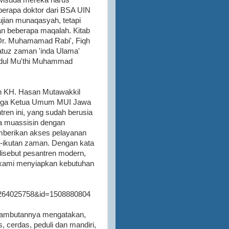
wisuda mereka harus
berapa doktor dari BSA UIN
ujian munaqasyah, tetapi
n beberapa maqalah. Kitab
 Dr. Muhamamad Rabi', Fiqh
tuz zaman 'inda Ulama'
Abdul Mu'thi Muhammad
h KH. Hasan Mutawakkil
 juga Ketua Umum MUI Jawa
ren ini, yang sudah berusia
ra muassisin dengan
mberikan akses pelayanan
-ikutan zaman. Dengan kata
disebut pesantren modern,
t, kami menyiapkan kebutuhan
84264025758&id=1508880804
sambutannya mengatakan,
, cerdas, peduli dan mandiri,