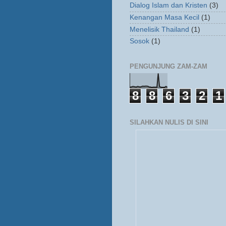
Dialog Islam dan Kristen
(3)
Kenangan Masa Kecil
(1)
Menelisik Thailand
(1)
Sosok
(1)
PENGUNJUNG ZAM-ZAM
8
8
6
3
2
1
SILAHKAN NULIS DI SINI