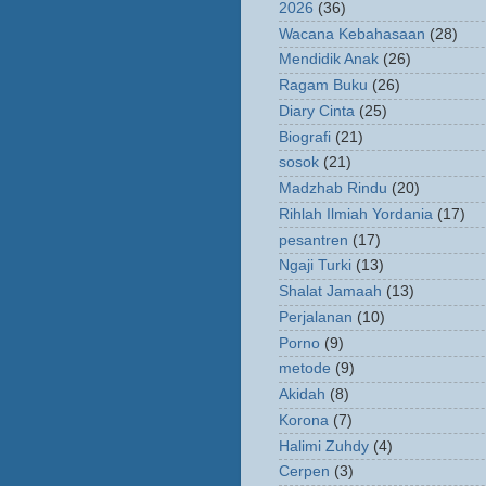
2026
(36)
Wacana Kebahasaan
(28)
Mendidik Anak
(26)
Ragam Buku
(26)
Diary Cinta
(25)
Biografi
(21)
sosok
(21)
Madzhab Rindu
(20)
Rihlah Ilmiah Yordania
(17)
pesantren
(17)
Ngaji Turki
(13)
Shalat Jamaah
(13)
Perjalanan
(10)
Porno
(9)
metode
(9)
Akidah
(8)
Korona
(7)
Halimi Zuhdy
(4)
Cerpen
(3)