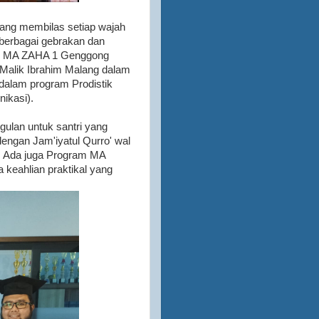
ang membilas setiap wajah
 berbagai gebrakan dan
hir, MA ZAHA 1 Genggong
Malik Ibrahim Malang dalam
dalam program Prodistik
nikasi).
lan untuk santri yang
engan Jam'iyatul Qurro' wal
s. Ada juga Program MA
keahlian praktikal yang