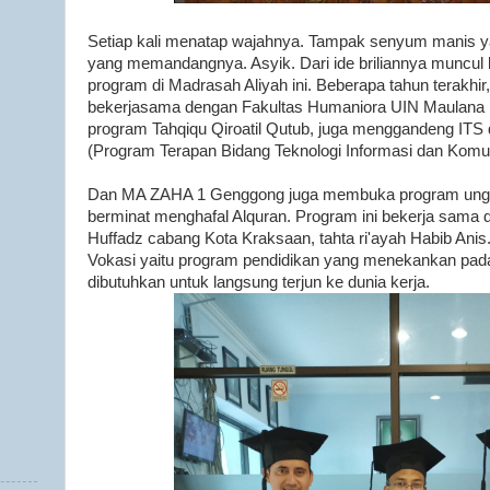
Setiap kali menatap wajahnya. Tampak senyum manis y
yang memandangnya. Asyik. Dari ide briliannya muncul
program di Madrasah Aliyah ini. Beberapa tahun terak
bekerjasama dengan Fakultas Humaniora UIN Maulana 
program Tahqiqu Qiroatil Qutub, juga menggandeng ITS 
(Program Terapan Bidang Teknologi Informasi dan Komu
Dan MA ZAHA 1 Genggong juga membuka program unggu
berminat menghafal Alquran. Program ini bekerja sama d
Huffadz cabang Kota Kraksaan, tahta ri'ayah Habib Ani
Vokasi yaitu program pendidikan yang menekankan pada 
dibutuhkan untuk langsung terjun ke dunia kerja.