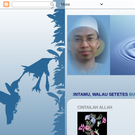
السلام عليكم ورحمة الله وبركاتة
YA RABB BERILAH CINTAMU, WALAU SETETES
BIARKANLAH :
CINTAILAH ALLAH