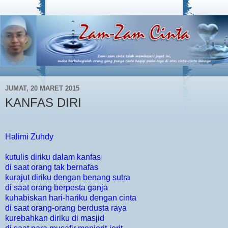
JUMAT, 20 MARET 2015
KANFAS DIRI
Halimi Zuhdy
kutulis diriku dalam kanfas
di saat orang tak bernafas
kurajut diriku dengan benang sutra
di saat orang berpesta ganja
kuhabiskan hari-hariku dengan cinta
di saat orang-orang berdusta raya
kurebahkan diriku di masjid