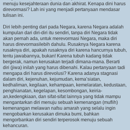
menuju kesejahteraan dunia dan akhirat. Kenapa dini harus
direvormasi? Lah ini yang menjadi pertanyaan mendasar
tulisan ini.
Diri lebih penting dari pada Negara, karena Negara adalah
kumpulan dari diri-diri itu sendiri, tanpa diri Negara tidak
akan pernah ada, untuk merevormasi Negara, maka diri
harus direvormasilebih dahulu. Rusaknya Negara karena
rusaknya diri, apakah rusaknya diri karena hancurnya tubuh,
tentu jawabannya, bukan! Karena tubuh kadang tidak
bergerak, namun kerusakan terjadi dimana-mana. Berarti
diri (jiwa) inilah yang harus dibenahi. Kalau pertanyaan tadi
mengapa diri harus direvolusi? Karena adanya stagnasi
dalam diri, kejenuhan, kejumudan, kema’siatan,
kedhaliman, kegilaan, kehampaan, kemelaratan, kedustaan,
penghianatan, kegelapan, kesombongan, keiria-
an,kedengkiaan, dan sifat-sifat lainnya yang tidak mampu
mengantarkan diri menuju sebuah kemenangan (muflih)
kemenangan melawan nafsu amarah yang selalu ingin
mengobarkan kerusakan dimuka bumi, bahkan
mengorbankan diri sendiri terperosok menuju sebuah
kehancuran.