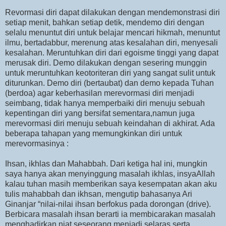
Revormasi diri dapat dilakukan dengan mendemonstrasi diri
setiap menit, bahkan setiap detik, mendemo diri dengan
selalu menuntut diri untuk belajar mencari hikmah, menuntut
ilmu, bertadabbur, merenung atas kesalahan diri, menyesali
kesalahan. Meruntuhkan diri dari egoisme tinggi yang dapat
merusak diri. Demo dilakukan dengan sesering munggin
untuk meruntuhkan keotoriteran diri yang sangat sulit untuk
diturunkan. Demo diri (bertaubat) dan demo kepada Tuhan
(berdoa) agar keberhasilan merevormasi diri menjadi
seimbang, tidak hanya memperbaiki diri menuju sebuah
kepentingan diri yang bersifat sementara,namun juga
merevormasi diri menuju sebuah keindahan di akhirat. Ada
beberapa tahapan yang memungkinkan diri untuk
merevormasinya :
Ihsan, ikhlas dan Mahabbah. Dari ketiga hal ini, mungkin
saya hanya akan menyinggung masalah ikhlas, insyaAllah
kalau tuhan masih memberikan saya kesempatan akan aku
tulis mahabbah dan ikhsan, mengutip bahasanya Ari
Ginanjar “nilai-nilai ihsan berfokus pada dorongan (drive).
Berbicara masalah ihsan berarti ia membicarakan masalah
menghadirkan niat seseorang menjadi selaras serta