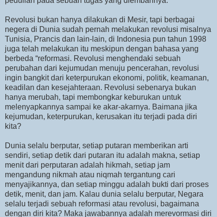
pedulian pada sebuah tugas yang diembannya.
Revolusi bukan hanya dilakukan di Mesir, tapi berbagai
negera di Dunia sudah pernah melakukan revolusi misalnya
Tunisia, Prancis dan lain-lain, di Indonesia pun tahun 1998
juga telah melakukan itu meskipun dengan bahasa yang
berbeda “reformasi. Revolusi menghendaki sebuah
perubahan dari kejumudan menuju pencerahan, revolusi
ingin bangkit dari keterpurukan ekonomi, politik, keamanan,
keadilan dan kesejahteraan. Revolusi sebenarya bukan
hanya merubah, tapi membongkar keburukan untuk
melenyapkannya sampai ke akar-akarnya. Baimana jika
kejumudan, keterpurukan, kerusakan itu terjadi pada diri
kita?
Dunia selalu berputar, setiap putaran memberikan arti
sendiri, setiap detik dari putaran itu adalah makna, setiap
menit dari perputaran adalah hikmah, setiap jam
mengandung nikmah atau niqmah tergantung cari
menyajikannya, dan setiap minggu adalah bukti dari proses
detik, menit, dan jam. Kalau dunia selalu berputar, Negara
selalu terjadi sebuah reformasi atau revolusi, bagaimana
dengan diri kita? Maka jawabannya adalah merevormasi diri