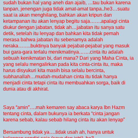
sudah bukan hal yang aneh dan ajaib, …tau bukan karena
tanpan, jenengan juga tidak amat-amat tanpa..he3…suatu
saat ia akan menghilang, bahkan akan kripun dan
ketampanan itu akan lenyap begitu saja…….apalagi cinta
diukur dengan jabatan, tidak ah…jabatan itu sanya satu
detik, setelah itu lenyap dan bahkan kita tidak pernah
merasa bahwa jabatan itu sebenarnya adalah
neraka……..buktinya banyak pejabat-pejabat yang masuk
bui gara-gara terlalu menikmatinya…….cinta itu adalah
sebuah kenikmatan bi, dari mana? Dari yang Maha Cinta, ia
yang selalu mengalirkan pada kita cinta-cinta itu, maka
harus disyukuri kita masih bisa selalu bercinta,
subhanallah…mudah-mudahan cinta itu tidak hanya
menjadi cinta tetapi cinta itu membuahkan sorga, baik di
dunia atau di akhirat.
Saya “amin”….mah kemaren say abaca karya Ibn Hazm
tentang cinta, dalam bukunya ia berkata “cinta jangan
karena sebab, kalau sebab hilang cinta itu akan lenyap”
Bersambung tidak ya….tidak usah ah, hanya untuk