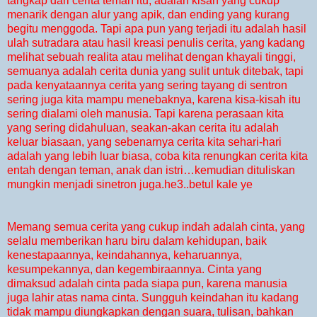
tangkap dari cerita teman itu, adalah kisah yang cukup
menarik dengan alur yang apik, dan ending yang kurang
begitu menggoda. Tapi apa pun yang terjadi itu adalah hasil
ulah sutradara atau hasil kreasi penulis cerita, yang kadang
melihat sebuah realita atau melihat dengan khayali tinggi,
semuanya adalah cerita dunia yang sulit untuk ditebak, tapi
pada kenyataannya cerita yang sering tayang di sentron
sering juga kita mampu menebaknya, karena kisa-kisah itu
sering dialami oleh manusia. Tapi karena perasaan kita
yang sering didahuluan, seakan-akan cerita itu adalah
keluar biasaan, yang sebenarnya cerita kita sehari-hari
adalah yang lebih luar biasa, coba kita renungkan cerita kita
entah dengan teman, anak dan istri…kemudian dituliskan
mungkin menjadi sinetron juga.he3..betul kale ye
Memang semua cerita yang cukup indah adalah cinta, yang
selalu memberikan haru biru dalam kehidupan, baik
kenestapaannya, keindahannya, keharuannya,
kesumpekannya, dan kegembiraannya. Cinta yang
dimaksud adalah cinta pada siapa pun, karena manusia
juga lahir atas nama cinta. Sungguh keindahan itu kadang
tidak mampu diungkapkan dengan suara, tulisan, bahkan