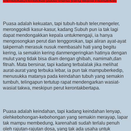
mendekat,mendekat pada maha yang Maha mendekat.
Puasa adalah kekuatan, tapi tubuh-tubuh teler,mengeler,
meronggokdi kasur-kasur, kadang Subuh pun ia tak lagi
dapat mendongakkan kepala untukmengaji, ia hanya
mengosongkan perut dan tenggorokan, tapi aliran ayat-ayat
takpernah merasuk nusuk membasahi hati yang begitu
kering, ia semakin kering danmengeringkan hatinya dengan
mulut yang tidak bisa diam dengan ghibah, namimah,dan
fitnah. Mata bersinar, tapi kadang terbalalak jika melihat
aurat-aurat yang terbuka lebar, ia pun tak mampuberkedip,
menusukka matanya pada keindahan tubuh yang semakin
tumbuh, telingapun tertutup rapat mendengarkan wasiat-
wasiat takwa, meskipun perut kerontakbertapa.
Puasa adalah keindahan, tapi kadang keindahan lenyap,
olehkebohongan-kebohongan yang semakin merayap, lapar
tak mampu membedung, karenahati sudah terlalu penuh
oleh rajutan-rajutan dosa, yang tak ada usaha untuk