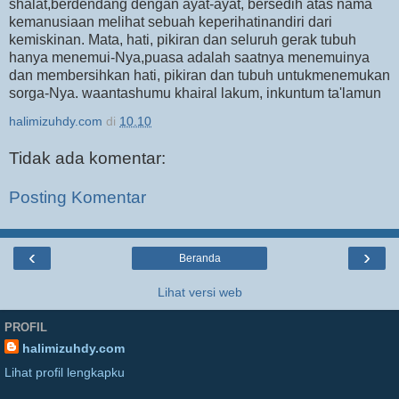
shalat,berdendang dengan ayat-ayat, bersedih atas nama
kemanusiaan melihat sebuah keperihatinandiri dari
kemiskinan. Mata, hati, pikiran dan seluruh gerak tubuh
hanya menemui-Nya,puasa adalah saatnya menemuinya
dan membersihkan hati, pikiran dan tubuh untukmenemukan
sorga-Nya. waantashumu khairal lakum, inkuntum ta'lamun
halimizuhdy.com
di
10.10
Tidak ada komentar:
Posting Komentar
‹
›
Beranda
Lihat versi web
PROFIL
halimizuhdy.com
Lihat profil lengkapku