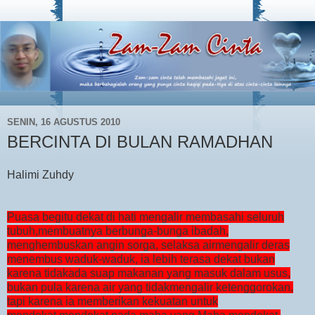
SENIN, 16 AGUSTUS 2010
BERCINTA DI BULAN RAMADHAN
Halimi Zuhdy
Puasa begitu dekat di hati mengalir membasahi seluruh
tubuh,membuatnya berbunga-bunga ibadah,
menghembuskan angin sorga, selaksa airmengalir deras
menembus waduk-waduk, ia lebih terasa dekat bukan
karena tidakada suap makanan yang masuk dalam usus,
bukan pula karena air yang tidakmengalir ketenggorokan,
tapi karena ia memberikan kekuatan untuk