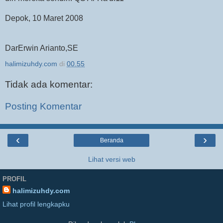
Depok, 10 Maret 2008
DarErwin Arianto,SE
halimizuhdy.com
di
00.55
Tidak ada komentar:
Posting Komentar
‹
›
Beranda
Lihat versi web
PROFIL
halimizuhdy.com
Lihat profil lengkapku