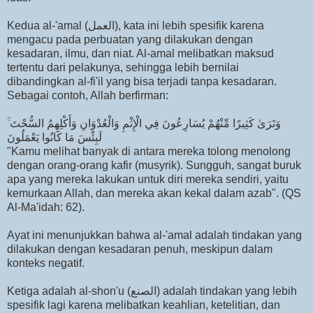
Kedua al-'amal (العمل), kata ini lebih spesifik karena
mengacu pada perbuatan yang dilakukan dengan
kesadaran, ilmu, dan niat. Al-amal melibatkan maksud
tertentu dari pelakunya, sehingga lebih bernilai
dibandingkan al-fi'il yang bisa terjadi tanpa kesadaran.
Sebagai contoh, Allah berfirman:
وَتَرَىٰ كَثِيرًا مِّنْهُمْ يُسَارِعُونَ فِي الْإِثْمِ وَالْعُدْوَانِ وَأَكْلِهِمُ السُّحْتَ ۚ
لَبِئْسَ مَا كَانُوا يَعْمَلُونَ
"Kamu melihat banyak di antara mereka tolong menolong
dengan orang-orang kafir (musyrik). Sungguh, sangat buruk
apa yang mereka lakukan untuk diri mereka sendiri, yaitu
kemurkaan Allah, dan mereka akan kekal dalam azab". (QS
Al-Ma'idah: 62).
Ayat ini menunjukkan bahwa al-'amal adalah tindakan yang
dilakukan dengan kesadaran penuh, meskipun dalam
konteks negatif.
Ketiga adalah al-shon'u (الصنع) adalah tindakan yang lebih
spesifik lagi karena melibatkan keahlian, ketelitian, dan