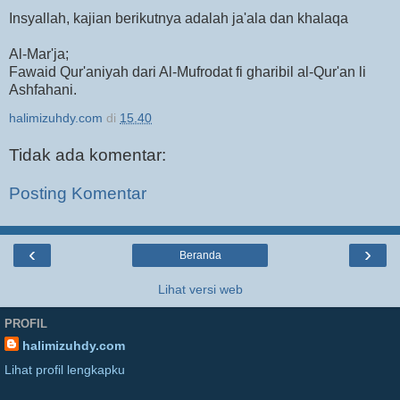
Insyallah, kajian berikutnya adalah ja'ala dan khalaqa
Al-Mar'ja;
Fawaid Qur'aniyah dari Al-Mufrodat fi gharibil al-Qur'an li
Ashfahani.
halimizuhdy.com
di
15.40
Tidak ada komentar:
Posting Komentar
‹
›
Beranda
Lihat versi web
PROFIL
halimizuhdy.com
Lihat profil lengkapku