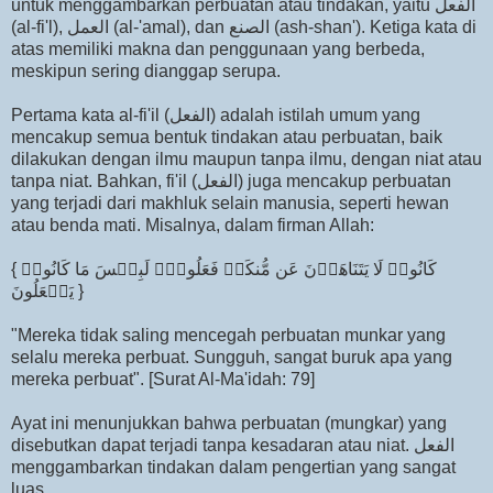
untuk menggambarkan perbuatan atau tindakan, yaitu الفعل
(al-fi'l), العمل (al-'amal), dan الصنع (ash-shan'). Ketiga kata di
atas memiliki makna dan penggunaan yang berbeda,
meskipun sering dianggap serupa.
Pertama kata al-fi'il (الفعل) adalah istilah umum yang
mencakup semua bentuk tindakan atau perbuatan, baik
dilakukan dengan ilmu maupun tanpa ilmu, dengan niat atau
tanpa niat. Bahkan, fi'il (الفعل) juga mencakup perbuatan
yang terjadi dari makhluk selain manusia, seperti hewan
atau benda mati. Misalnya, dalam firman Allah:
{ كَانُوا۟ لَا یَتَنَاهَوۡنَ عَن مُّنكَرࣲ فَعَلُوهُۚ لَبِئۡسَ مَا كَانُوا۟
یَفۡعَلُونَ }
"Mereka tidak saling mencegah perbuatan munkar yang
selalu mereka perbuat. Sungguh, sangat buruk apa yang
mereka perbuat". [Surat Al-Ma'idah: 79]
Ayat ini menunjukkan bahwa perbuatan (mungkar) yang
disebutkan dapat terjadi tanpa kesadaran atau niat. الفعل
menggambarkan tindakan dalam pengertian yang sangat
luas.