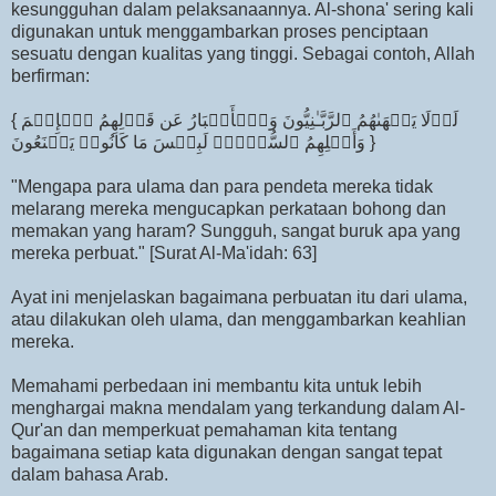
kesungguhan dalam pelaksanaannya. Al-shona' sering kali
digunakan untuk menggambarkan proses penciptaan
sesuatu dengan kualitas yang tinggi. Sebagai contoh, Allah
berfirman:
{ لَوۡلَا یَنۡهَىٰهُمُ ٱلرَّبَّـٰنِیُّونَ وَٱلۡأَحۡبَارُ عَن قَوۡلِهِمُ ٱلۡإِثۡمَ
وَأَكۡلِهِمُ ٱلسُّحۡتَۚ لَبِئۡسَ مَا كَانُوا۟ یَصۡنَعُونَ }
"Mengapa para ulama dan para pendeta mereka tidak
melarang mereka mengucapkan perkataan bohong dan
memakan yang haram? Sungguh, sangat buruk apa yang
mereka perbuat." [Surat Al-Ma'idah: 63]
Ayat ini menjelaskan bagaimana perbuatan itu dari ulama,
atau dilakukan oleh ulama, dan menggambarkan keahlian
mereka.
Memahami perbedaan ini membantu kita untuk lebih
menghargai makna mendalam yang terkandung dalam Al-
Qur'an dan memperkuat pemahaman kita tentang
bagaimana setiap kata digunakan dengan sangat tepat
dalam bahasa Arab.