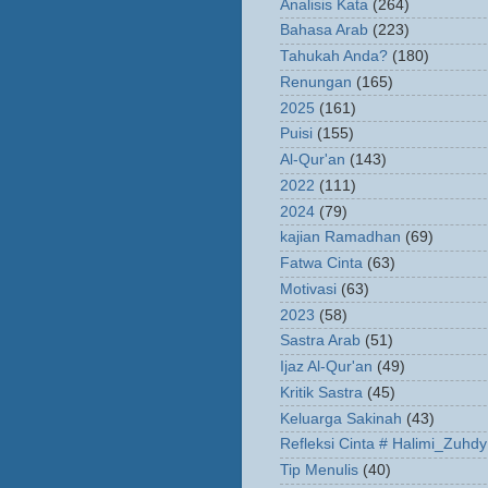
Analisis Kata
(264)
Bahasa Arab
(223)
Tahukah Anda?
(180)
Renungan
(165)
2025
(161)
Puisi
(155)
Al-Qur'an
(143)
2022
(111)
2024
(79)
kajian Ramadhan
(69)
Fatwa Cinta
(63)
Motivasi
(63)
2023
(58)
Sastra Arab
(51)
Ijaz Al-Qur'an
(49)
Kritik Sastra
(45)
Keluarga Sakinah
(43)
Refleksi Cinta # Halimi_Zuhdy
Tip Menulis
(40)