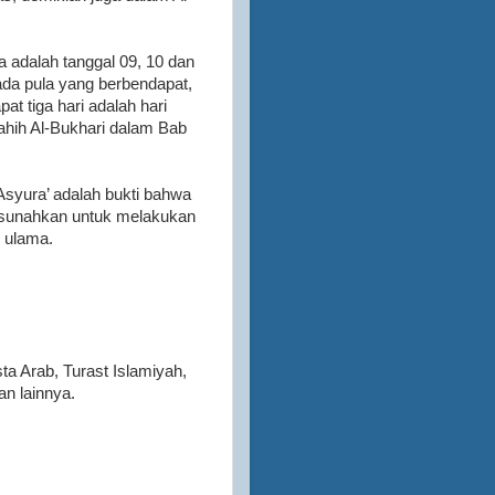
 adalah tanggal 09, 10 dan
 ada pula yang berbendapat,
t tiga hari adalah hari
ahih Al-Bukhari dalam Bab
Asyura’ adalah bukti bahwa
disunahkan untuk melakukan
 ulama.
sta Arab, Turast Islamiyah,
n lainnya.