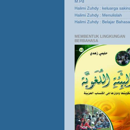
M.Pd
Halimi Zuhdy : keluarga sakin
Halimi Zuhdy : Menulislah
Halimi Zuhdy : Belajar Bahas
MEMBENTUK LINGKUNGAN
BERBAHASA