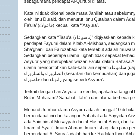
sebagaimana pendapat Al-Qurtubi di atas.
Kata ini tidak dikenal pada masa Jahiliah atau sebelum
oleh Ibnu Duraid, dan menurut Ibnu Qutaibah dalam Adab
Fa’ula’ (فاعولاء) kecuali kata “’Asyura’.
Sedangkan kata “Tasu’a’ (تاسوعاء)” diqiyaskan kepada kata “Asyura’” demikian
pendapat Fayumi dalam Kitab Al-Mishbah, sedangkan men
Sha’ghani, dan Fairuzabadi kata tersebut adalah muwall
Sedangkan beberapa ulama lughah tidak sepakat terha
Asyura’ yang merupakan wazan Fa’ula’ dalam Bahasa A
ulama mencontohkan kata-kata lain seperti;ساموعاء (daging),خابوراء (sungai),
الضاروراء والساروراء (kesulitan dan kemudahan) dan juga nama tempat seperti;
حاضوراء dan رانوناء yang seperti Asyura’.
Terkait dengan hari Asyura itu sendiri, apakah ia tanggal 
Bulan Muharam? Sahabat, Tabi’in dan ulama berbeda pend
Menurut Jumhur ulama Asyura adalah tanggal 10 di bu
berpendapat ini dari kalangan Sahabat ada Sayyidah Aisy
ada Said bin al-Musayyab dan al-Hasan al-Basri, dari
Imam al-Syafi’i, Imam Ahmad, Imam Ishaq, dan para p
berpendapat Al-Syura’ adalah hari ke-9 adalah Ibnu ‘Abb