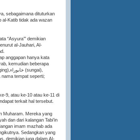
nya, sebagaimana dituturkan
 al-Katib tidak ada wazan
urut al-Jauhari, Al-
ad.
dap anggapan hanya kata
rab, kemudian beberapa
ke-9, atau ke-10 atau ke-11 di
apat terkait hal tersebut.
lan Muharam. Mereka yang
ah dan dari kalangan Tabi’in
 kalangan imam mazhab ada
engikutnya. Sedangkan yang
as, demikian juga dalam Al-