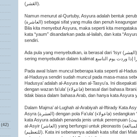
(العَشر).
Namun menurut al-Qurtuby, Asyura adalah bentuk peruba
(العاشرة) sebagai sifat yang mulia dan penuh keagungan dari malam ke-10 Muharam.
Bila kita menyebut Asyura, maka seperti kita mengatakan 
kata “yaum” disandarkan pada al-lailah, dan kata “Asyu
sendiri.
Ada pula yang menyebutkan, ia berasal dari ‘Isyr (العِشر) sebagaimana orang Arab
Pada awal Islam muncul beberapa kata seperti al-Hadusya’ (الحادوشاء), sed
al-Hadusya sendiri sudah muncul pada masa-masa sebe
Hadusya’ adalah al-Asyura dan al-Tasyu’a. Ini disepakati
dengan wazan fa’ula’ (فاعولاء) berasal dari bahasa Ibrani, karena wazan (bentuk) ini
tidak biasa dalam bahasa Arab, dan hanya kata Asyura 
Dalam Majma’ al-Lughah al-Arabiyah al-Iftirady Kata Asyu
Asyra (العشرة) dengan pola Fa’ula’ (فاعولاء) sedangkan “hamzah” yang ada dalam
kata Asyura adalah penanda jenis untuk perempuan (للتانيث), dan dirubah dari bentuk
(42)
al-Asyir (العاشر) yang berfungsi untuk pleonastis (للمبالغة) dan pengagungan
(للتعظيم). Kata ini sebenarnya adalah kata sifat dari Malam Asyura’ (اليلة العاشرة)