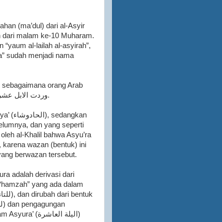
han (ma’dul) dari al-Asyir
“yaum al-lailah al-asyirah”,
ra” sudah menjadi nama
sering menyebutkan dalam kalimat وردت الابل عشرا إذا وردت يوم التاسع.
angkan
lumnya, dan yang seperti
 oleh al-Khalil bahwa Asyu’ra
yang berwazan tersebut.
ra adalah derivasi dari