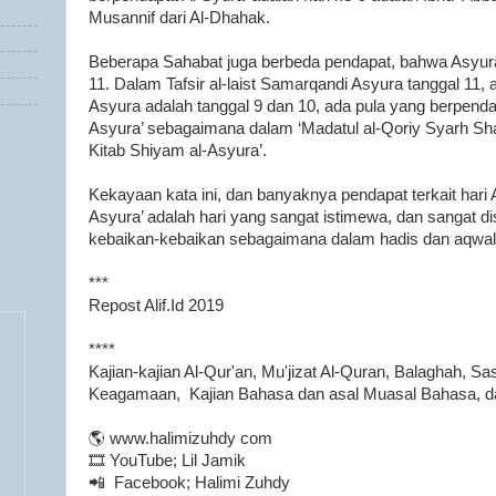
Musannif dari Al-Dhahak.
Beberapa Sahabat juga berbeda pendapat, bahwa Asyura
11. Dalam Tafsir al-laist Samarqandi Asyura tanggal 11,
Asyura adalah tanggal 9 dan 10, ada pula yang berpendapa
Asyura’ sebagaimana dalam ‘Madatul al-Qoriy Syarh Sh
Kitab Shiyam al-Asyura’.
Kekayaan kata ini, dan banyaknya pendapat terkait hari 
Asyura’ adalah hari yang sangat istimewa, dan sangat 
kebaikan-kebaikan sebagaimana dalam hadis dan aqwal
***
Repost Alif.Id 2019
****
Kajian-kajian Al-Qur'an, Mu'jizat Al-Quran, Balaghah, Sa
Keagamaan, Kajian Bahasa dan asal Muasal Bahasa, da
🌎 www.halimizuhdy com
🎞️ YouTube; Lil Jamik
📲 Facebook; Halimi Zuhdy