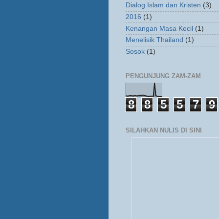
Dialog Islam dan Kristen
(3)
2016
(1)
Kenangan Masa Kecil
(1)
Menelisik Thailand
(1)
Sosok
(1)
PENGUNJUNG ZAM-ZAM
8
8
5
5
7
9
SILAHKAN NULIS DI SINI