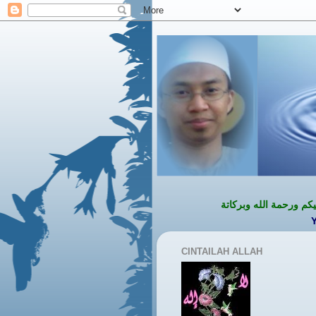
ه وبركاتة
YA RABB B
CINTAILAH ALLAH