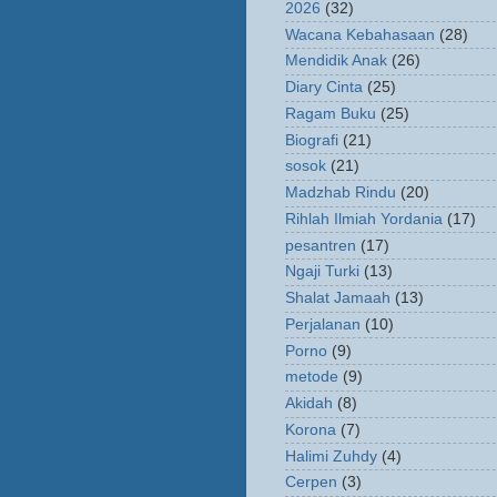
2026
(32)
Wacana Kebahasaan
(28)
Mendidik Anak
(26)
Diary Cinta
(25)
Ragam Buku
(25)
Biografi
(21)
sosok
(21)
Madzhab Rindu
(20)
Rihlah Ilmiah Yordania
(17)
pesantren
(17)
Ngaji Turki
(13)
Shalat Jamaah
(13)
Perjalanan
(10)
Porno
(9)
metode
(9)
Akidah
(8)
Korona
(7)
Halimi Zuhdy
(4)
Cerpen
(3)