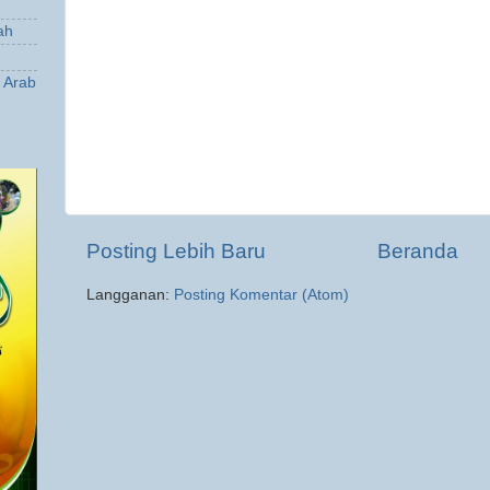
ah
a Arab
Posting Lebih Baru
Beranda
Langganan:
Posting Komentar (Atom)