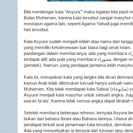
Bila mendengar kata “Asyura’” maka ingatan kita pasti m
Bulan Muharram, karena kata tersebut sangat masyhur d
meskipun agama lain, seperti Agama Yahudi juga memilik
hari tersebut.
Kata Asyura’ sudah menjadi istilah atau nama dari tangg
yang memiliki keistimewaan luar biasa bagi umat Islam. K
pandangan dalam membacanya; ada yang membaca عاشوراء (setelah huruf Ain
terdapat alif) ada pula yang membaca عشوراء dengan membuang huruf alifnya
(pendek). Namun, yang pendapat pertama lebih masyhur
Kata ini, merupakan kata yang langka bila dicari deriva
kamus Arab tidak ditemukan kecuali hanya sebuah nama 
Muharram. Kita tidak mendapati kata Sabua’ (سابوعاء) yang berarti tujuh, bila kata
Asyura’ menjadi kata masyhur untuk sebuah angka. Juga
wazan fa’ula’. Karena tidak semua angka dapat dirubah 
Setelah membaca beberapa refrensi, ternyata Asyura be
bukan dari bahasa Ibrani atau Bahasa lainnya. Ulama ah
pendapat terkait asal penamaan kata tersebut, demikian j
Ada yang menyebutkan ia berasal dari turunan atau deriva