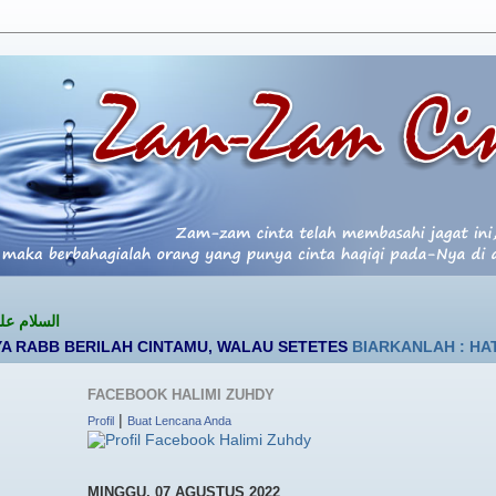
السلام عليكم ورحمة الل
ERILAH CINTAMU, WALAU SETETES
BIARKANLAH : HATI, PIKIRA
FACEBOOK HALIMI ZUHDY
|
Profil
Buat Lencana Anda
MINGGU, 07 AGUSTUS 2022