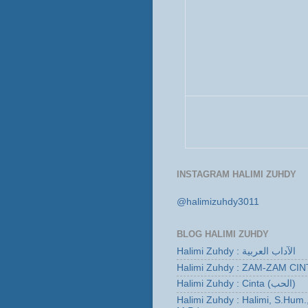
INSTAGRAM HALIMI ZUHDY
@halimizuhdy3011
BLOG HALIMI ZUHDY
Halimi Zuhdy : الآداب العربية
Halimi Zuhdy : ZAM-ZAM CIN
Halimi Zuhdy : Cinta (الحب)
Halimi Zuhdy : Halimi, S.Hum.