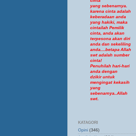
cinta
yang sebenarnya.
karena cinta adalah
keberadaan anda
yang hakiki, maka
cintailah Pemilik
cinta, anda akan
terpesona akan diri
anda dan sekeliling
anda....betapa Allah
swt adalah sumber
cinta!
Penuhilah hari-hari
anda dengan
dzikir untuk
mengingat kekasih
yang
sebenarnya..Allah
swt.
KATAGORI
Opini
(346)