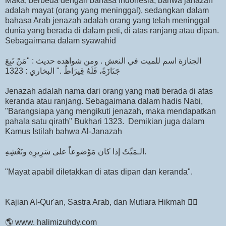
Maka, berbeda dengan bahasa Indonesia, bahwa janazah
adalah mayat (orang yang meninggal), sedangkan dalam
bahasa Arab jenazah adalah orang yang telah meninggal
dunia yang berada di dalam peti, di atas ranjang atau dipan.
Sebagaimana dalam syawahid
الجنازة اسم للميت في النعش . ومن شواهده حديث : "مَنْ تَبِعَ
جَنَازَةً، فَلَهُ قِيرَاطٌ ." البخاري : 1323
Jenazah adalah nama dari orang yang mati berada di atas
keranda atau ranjang. Sebagaimana dalam hadis Nabi,
"Barangsiapa yang mengikuti jenazah, maka mendapatkan
pahala satu qirath" Bukhari 1323. Demikian juga dalam
Kamus Istilah bahwa Al-Janazah
الـمَيِّتُ إذا كان مَوْضوعاً على سَرِيرِه ونَعْشِهِ.
"Mayat apabil diletakkan di atas dipan dan keranda".
Kajian Al-Qur'an, Sastra Arab, dan Mutiara Hikmah 👇🏻
🌎 www. halimizuhdy.com