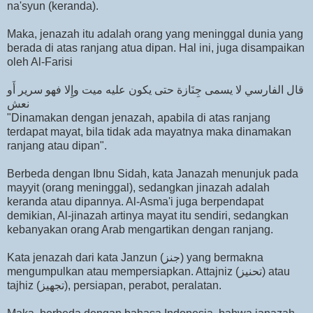
na'syun (keranda).
Maka, jenazah itu adalah orang yang meninggal dunia yang
berada di atas ranjang atua dipan. Hal ini, juga disampaikan
oleh Al-Farisi
قال الفارسي لا يسمى جِنَازة حتى يكون عليه ميت وإِلا فهو سرير أَو
نعش
"Dinamakan dengan jenazah, apabila di atas ranjang
terdapat mayat, bila tidak ada mayatnya maka dinamakan
ranjang atau dipan".
Berbeda dengan Ibnu Sidah, kata Janazah menunjuk pada
mayyit (orang meninggal), sedangkan jinazah adalah
keranda atau dipannya. Al-Asma'i juga berpendapat
demikian, Al-jinazah artinya mayat itu sendiri, sedangkan
kebanyakan orang Arab mengartikan dengan ranjang.
Kata jenazah dari kata Janzun (جنز) yang bermakna
mengumpulkan atau mempersiapkan. Attajniz (تحنيز) atau
tajhiz (تجهيز), persiapan, perabot, peralatan.