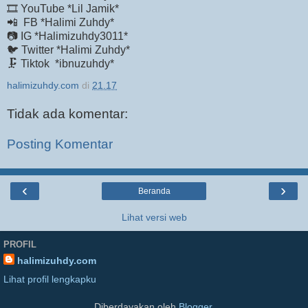
🎞️ YouTube *Lil Jamik*
📲 FB *Halimi Zuhdy*
📷 IG *Halimizuhdy3011*
🐦 Twitter *Halimi Zuhdy*
🗜️ Tiktok *ibnuzuhdy*
halimizuhdy.com
di
21.17
Tidak ada komentar:
Posting Komentar
‹
›
Beranda
Lihat versi web
PROFIL
halimizuhdy.com
Lihat profil lengkapku
Diberdayakan oleh
Blogger
.