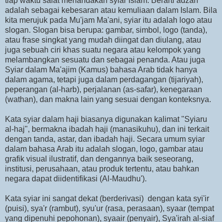
tiap waktu salat menandakan syiar Islam. Berarti adzan
adalah sebagai kebesaran atau kemuliaan dalam Islam. Bila
kita merujuk pada Mu'jam Ma'ani, syiar itu adalah logo atau
slogan. Slogan bisa berupa: gambar, simbol, logo (tanda),
atau frase singkat yang mudah diingat dan diulang, atau
juga sebuah ciri khas suatu negara atau kelompok yang
melambangkan sesuatu dan sebagai penanda. Atau juga
Syiar dalam Ma'ajim (Kamus) bahasa Arab tidak hanya
dalam agama, tetapi juga dalam perdagangan (tijariyah),
peperangan (al-harb), perjalanan (as-safar), kenegaraan
(wathan), dan makna lain yang sesuai dengan konteksnya.
Kata syiar dalam haji biasanya digunakan kalimat "Syiaru
al-haj", bermakna ibadah haji (manasikuhu), dan ini terkait
dengan tanda, astar, dan ibadah haji. Secara umum syiar
dalam bahasa Arab itu adalah slogan, logo, gambar atau
grafik visual ilustratif, dan dengannya baik seseorang,
institusi, perusahaan, atau produk tertentu, atau bahkan
negara dapat diidentifikasi (Al-Maudhu').
Kata syiar ini sangat dekat (berderivasi) dengan kata syi'ir
(puisi), sya'r (rambut), syu'ur (rasa, perasaan), syaar (tempat
yang dipenuhi pepohonan), syaair (penyair), Sya'irah al-siaf