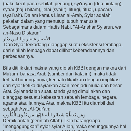
(paku kecil pada sebilah pedang), syi'rayan (dua bintang),
syaar (baju hitam), jelai (syaiir), liturgi, ritual, upacara
(syai'rah). Dalam kamus Lisan al-Arab, Syiar adalah
pakaian dalam yang menutupi tubuh manusia.
Sebagaimana dalam Hadis Nabi, "Al-Anshar Syiarun, wa
an-Nasu Distarun"
الأنصار شعار والناس دثار.
Dan Syiar terkadang dianggap suatu eksistensi lembaga,
dari sinilah lembaga dapat dilihat keberadaannya dan
perbedaannya.
Bila ditilik dari makna yang diolah KBBI dengan makna dari
Mu'jam bahasa Arab (sumber dari kata ini), maka tidak
terlihat hubungannya, kecuali dikaitkan dengan implikasi
dari syiar ketika disyiarkan akan menjadi mulia dan besar.
Atau Syiar adalah suatu tanda yang dimuliakan dan
dianggap sesuatu kebesaran sebuah lembaga, negara,
agama atau lainnya. Atau makna KBBI itu diambil dari
sebuah Ayat Al-Qur'an;
وَمَن يُعَظِّمْ شَعَائِرَ اللَّهِ فَإِنَّهَا مِن تَقْوَى الْقُلُوبِ
Demikianlah (perintah Allah). Dan barangsiapa
"mengagungkan" syiar-syiar Allah, maka sesungguhnya hal