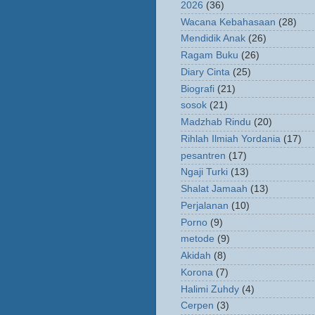
2026
(36)
Wacana Kebahasaan
(28)
Mendidik Anak
(26)
Ragam Buku
(26)
Diary Cinta
(25)
Biografi
(21)
sosok
(21)
Madzhab Rindu
(20)
Rihlah Ilmiah Yordania
(17)
pesantren
(17)
Ngaji Turki
(13)
Shalat Jamaah
(13)
Perjalanan
(10)
Porno
(9)
metode
(9)
Akidah
(8)
Korona
(7)
Halimi Zuhdy
(4)
Cerpen
(3)