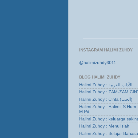
INSTAGRAM HALIMI ZUHDY
@halimizuhdy3011
BLOG HALIMI ZUHDY
Halimi Zuhdy : الآداب العربية
Halimi Zuhdy : ZAM-ZAM CIN
Halimi Zuhdy : Cinta (الحب)
Halimi Zuhdy : Halimi, S.Hum.
M.Pd
Halimi Zuhdy : keluarga sakin
Halimi Zuhdy : Menulislah
Halimi Zuhdy : Belajar Bahas