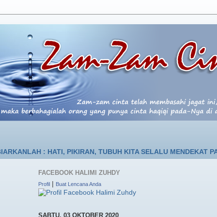
LAH : HATI, PIKIRAN, TUBUH KITA SELALU MENDEKAT PADA-NY
FACEBOOK HALIMI ZUHDY
|
Profil
Buat Lencana Anda
SABTU, 03 OKTOBER 2020