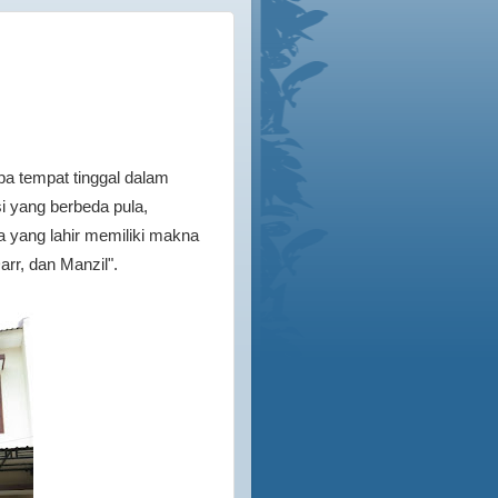
a tempat tinggal dalam
i yang berbeda pula,
a yang lahir memiliki makna
arr, dan Manzil".