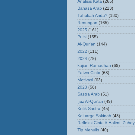
Analisis Kata
(265)
Bahasa Arab
(223)
Tahukah Anda?
(180)
Renungan
(165)
2025
(161)
Puisi
(155)
Al-Qur'an
(144)
2022
(111)
2024
(79)
kajian Ramadhan
(69)
Fatwa Cinta
(63)
Motivasi
(63)
2023
(58)
Sastra Arab
(51)
Ijaz Al-Qur'an
(49)
Kritik Sastra
(45)
Keluarga Sakinah
(43)
Refleksi Cinta # Halimi_Zuhdy
Tip Menulis
(40)