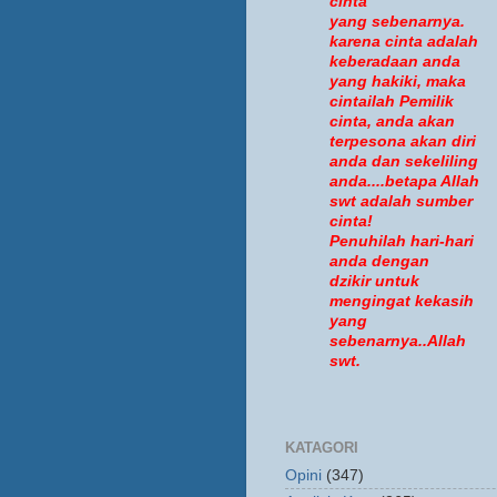
cinta
yang sebenarnya.
karena cinta adalah
keberadaan anda
yang hakiki, maka
cintailah Pemilik
cinta, anda akan
terpesona akan diri
anda dan sekeliling
anda....betapa Allah
swt adalah sumber
cinta!
Penuhilah hari-hari
anda dengan
dzikir untuk
mengingat kekasih
yang
sebenarnya..Allah
swt.
KATAGORI
Opini
(347)