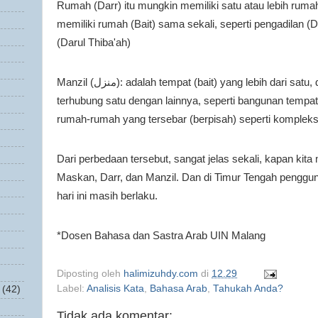
Rumah (Darr) itu mungkin memiliki satu atau lebih rumah
memiliki rumah (Bait) sama sekali, seperti pengadilan (
(Darul Thiba'ah)
Manzil (
منزل
): adalah tempat (bait) yang lebih dari satu,
terhubung satu dengan lainnya, seperti bangunan tempat
rumah-rumah yang tersebar (berpisah) seperti kompleks 
Dari perbedaan tersebut, sangat jelas sekali, kapan kit
Maskan, Darr, dan Manzil. Dan di Timur Tengah penggu
hari ini masih berlaku.
*Dosen Bahasa dan Sastra Arab UIN Malang
Diposting oleh
halimizuhdy.com
di
12.29
Label:
Analisis Kata
,
Bahasa Arab
,
Tahukah Anda?
(42)
Tidak ada komentar: