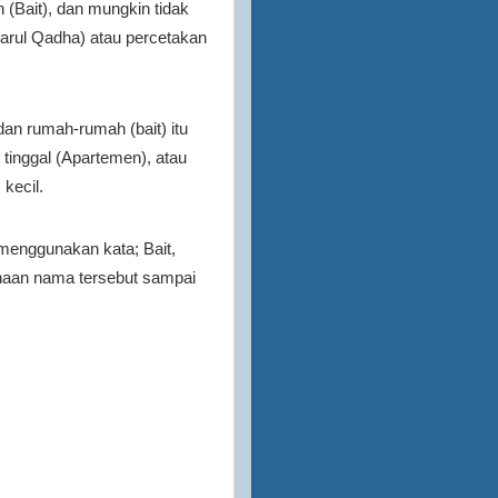
 (Bait), dan mungkin tidak
Darul Qadha) atau percetakan
 dan rumah-rumah (bait) itu
 tinggal (Apartemen), atau
kecil.
a menggunakan kata; Bait,
naan nama tersebut sampai