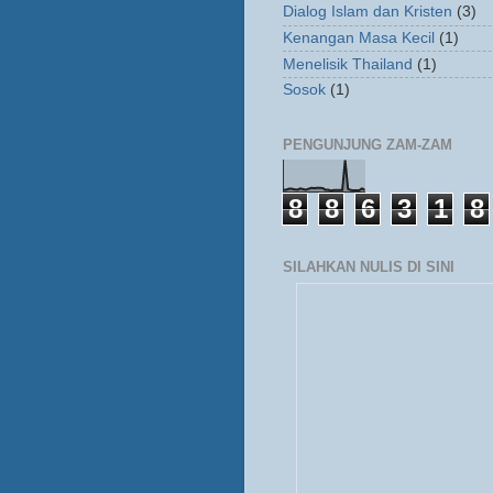
Dialog Islam dan Kristen
(3)
Kenangan Masa Kecil
(1)
Menelisik Thailand
(1)
Sosok
(1)
PENGUNJUNG ZAM-ZAM
8
8
6
3
1
8
SILAHKAN NULIS DI SINI