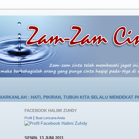
H : HATI, PIKIRAN, TUBUH KITA SELALU MENDEKAT PADA-NYA
FACEBOOK HALIMI ZUHDY
|
Profil
Buat Lencana Anda
SENIN, 13 JUNI 2011