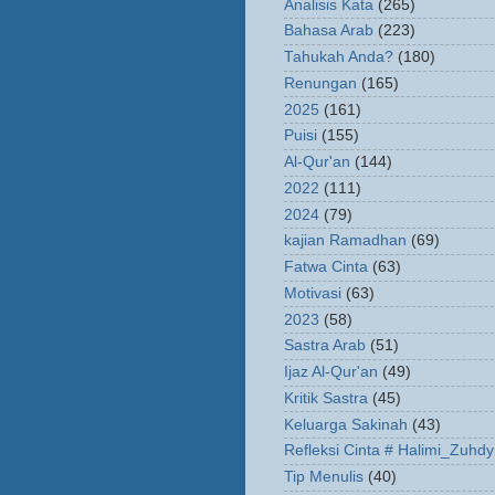
Analisis Kata
(265)
Bahasa Arab
(223)
Tahukah Anda?
(180)
Renungan
(165)
2025
(161)
Puisi
(155)
Al-Qur'an
(144)
2022
(111)
2024
(79)
kajian Ramadhan
(69)
Fatwa Cinta
(63)
Motivasi
(63)
2023
(58)
Sastra Arab
(51)
Ijaz Al-Qur'an
(49)
Kritik Sastra
(45)
Keluarga Sakinah
(43)
Refleksi Cinta # Halimi_Zuhdy
Tip Menulis
(40)