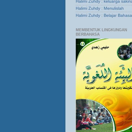
Halimi Zuhdy : keluarga sakin
Halimi Zuhdy : Menulislah
Halimi Zuhdy : Belajar Bahas
MEMBENTUK LINGKUNGAN
BERBAHASA