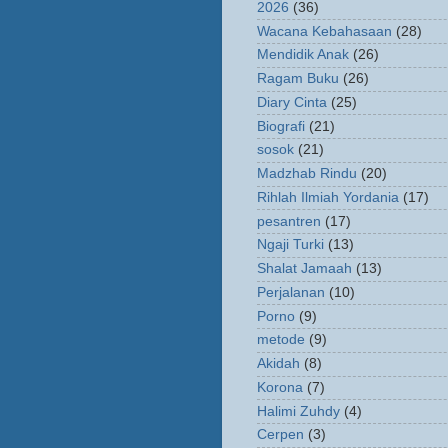
2026
(36)
Wacana Kebahasaan
(28)
Mendidik Anak
(26)
Ragam Buku
(26)
Diary Cinta
(25)
Biografi
(21)
sosok
(21)
Madzhab Rindu
(20)
Rihlah Ilmiah Yordania
(17)
pesantren
(17)
Ngaji Turki
(13)
Shalat Jamaah
(13)
Perjalanan
(10)
Porno
(9)
metode
(9)
Akidah
(8)
Korona
(7)
Halimi Zuhdy
(4)
Cerpen
(3)