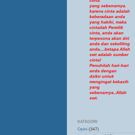
cinta
yang sebenarnya.
karena cinta adalah
keberadaan anda
yang hakiki, maka
cintailah Pemilik
cinta, anda akan
terpesona akan diri
anda dan sekeliling
anda....betapa Allah
swt adalah sumber
cinta!
Penuhilah hari-hari
anda dengan
dzikir untuk
mengingat kekasih
yang
sebenarnya..Allah
swt.
KATAGORI
Opini
(347)