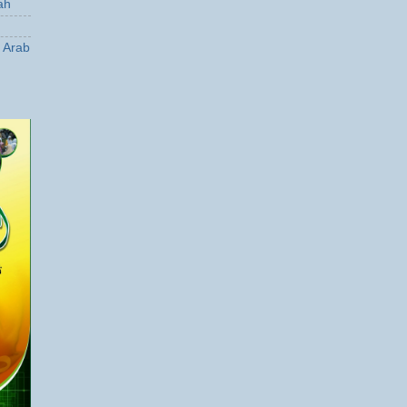
ah
a Arab